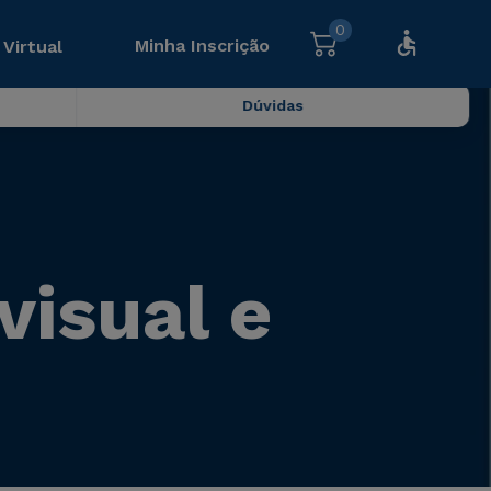
0
Minha Inscrição
 Virtual
Dúvidas
visual e