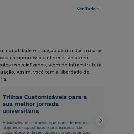
Ver Tudo +
om a qualidade e tradição de um dos maiores
Nosso compromisso é oferecer ao aluno
tes especializados, além de infraestrutura
uação. Assim, você tem a liberdade de
ria.
Rápido e fácil
Rápido e fácil
WhatsApp
WhatsApp
ou
ou
Trilhas Customizáveis para a
sua melhor jornada
universitária
Atividades de estudos que consideram os
objetivos específicos e profissionais de
cada aluno e desenvolvem conhecimentos,