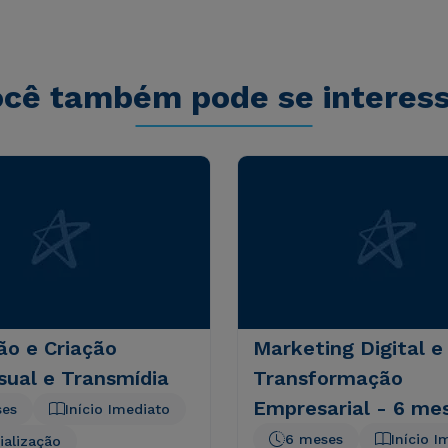
sequi nesciunt.
cê também pode se interes
ão e Criação
Marketing Digital e
sual e Transmídia
Transformação
Empresarial - 6 me
ses
Início Imediato
6 meses
Início I
ialização