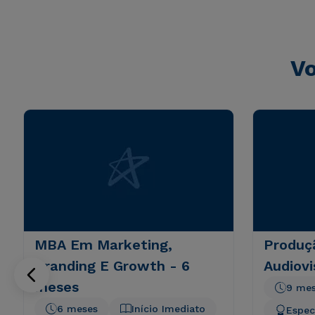
consequuntur magni dolores eos qui ratione voluptatem 
Vo
MBA Em Marketing,
Produç
Branding E Growth - 6
Audiovi
meses
9 me
6 meses
Início Imediato
Espec