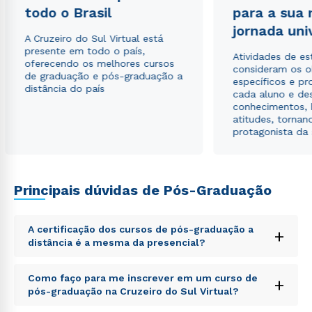
todo o Brasil
para a sua
jornada uni
A Cruzeiro do Sul Virtual está
presente em todo o país,
Atividades de e
oferecendo os melhores cursos
consideram os o
de graduação e pós-graduação a
específicos e pro
distância do país
cada aluno e de
conhecimentos, 
atitudes, tornan
protagonista da
Principais dúvidas de Pós-Graduação
A certificação dos cursos de pós-graduação a
+
distância é a mesma da presencial?
Sed ut perspiciatis unde omnis iste natus error sit
Como faço para me inscrever em um curso de
+
voluptatem accusantium doloremque laudantium,
pós-graduação na Cruzeiro do Sul Virtual?
totam rem aperiam, eaque ipsa quae ab illo inventore