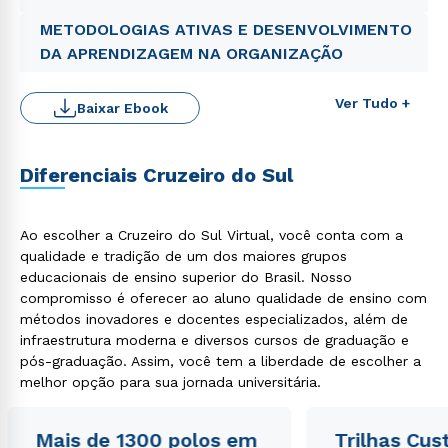
METODOLOGIAS ATIVAS E DESENVOLVIMENTO
DA APRENDIZAGEM NA ORGANIZAÇÃO
Ver Tudo +
Baixar Ebook
Diferenciais Cruzeiro do Sul
Rápido e fácil
WhatsApp
Ao escolher a Cruzeiro do Sul Virtual, você conta com a
ou
qualidade e tradição de um dos maiores grupos
educacionais de ensino superior do Brasil. Nosso
compromisso é oferecer ao aluno qualidade de ensino com
métodos inovadores e docentes especializados, além de
infraestrutura moderna e diversos cursos de graduação e
pós-graduação. Assim, você tem a liberdade de escolher a
melhor opção para sua jornada universitária.
Estou de acordo com a
Política de Privacidade.
e
autorizo que meus dados sejam utilizados para o
envio de conteúdos da Cruzeiro do Sul.
Mais de 1300 polos em
Trilhas Cus