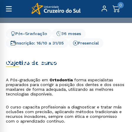
0
Pós-Graduação
36 meses
Pós-Graduação
Odontologia
Ortodontia - Equipe Prof. Dr. Denis Clay
Inscrição:
16/10
a
31/05
Presencial
Ortodontia - Equipe Prof.
Dr. Denis Clay
Objetivo do curso
A Pós-graduação em
Ortodontia
forma especialistas
preparados para corrigir a posição dos dentes e dos ossos
maxilares de forma adequada, utilizando as melhores
tecnologias disponíveis.
O curso capacita profissionais a diagnosticar e tratar más
oclusões com precisão, aplicando métodos tradicionais e
recursos inovadores, sempre com ética e compromisso
com o aprendizado contínuo.