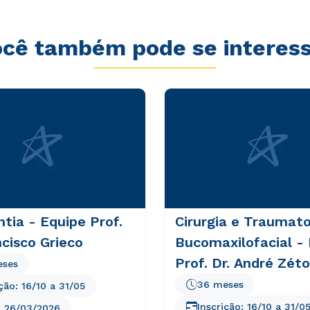
cê também pode se interes
tia - Equipe Prof.
Cirurgia e Traumato
ncisco Grieco
Bucomaxilofacial -
Prof. Dr. André Zéto
eses
36 meses
ição:
16/10
a
31/05
Inscrição:
16/10
a
31/0
:
26/03/2026