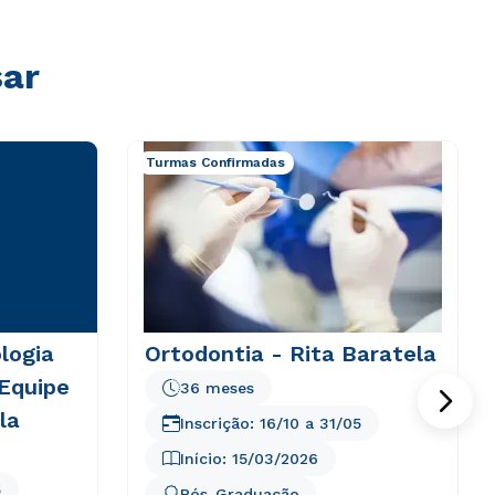
sar
Turmas Confirmadas
logia
Ortodontia - Rita Baratela
 Equipe
36 meses
la
Inscrição:
16/10
a
31/05
Início:
15/03/2026
5
Pós-Graduação