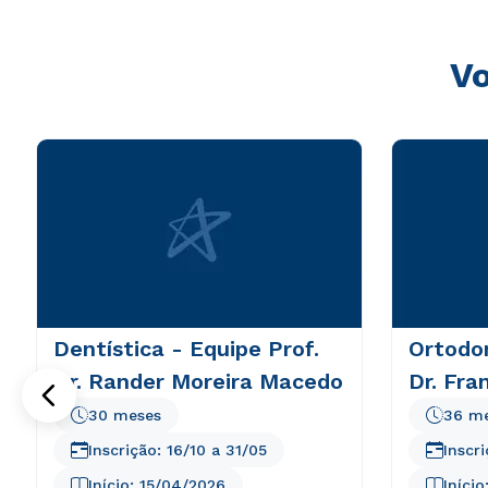
Vo
Dentística - Equipe Prof.
Ortodon
Dr. Rander Moreira Macedo
Dr. Fra
30 meses
36 m
Inscrição:
16/10
a
31/05
Inscr
Início:
15/04/2026
Início