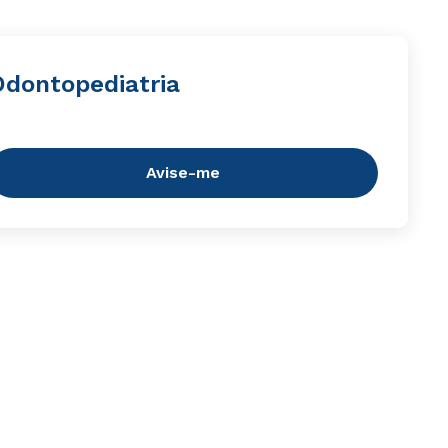
Odontopediatria
Avise-me