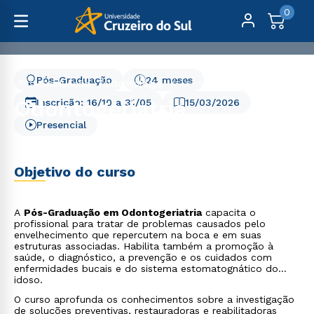
0
Pós-Graduação
24 meses
Pós-Graduação
Odontologia
Odontogeriatria
Odontogeriatria
Inscrição:
16/10
a
31/05
15/03/2026
Presencial
Objetivo do curso
A
Pós-Graduação em Odontogeriatria
capacita o
profissional para tratar de problemas causados pelo
envelhecimento que repercutem na boca e em suas
estruturas associadas. Habilita também a promoção à
saúde, o diagnóstico, a prevenção e os cuidados com
enfermidades bucais e do sistema estomatognático do
idoso.
O curso aprofunda os conhecimentos sobre a investigação
de soluções preventivas, restauradoras e reabilitadoras