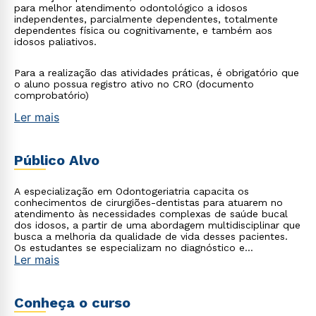
para melhor atendimento odontológico a idosos
independentes, parcialmente dependentes, totalmente
dependentes física ou cognitivamente, e também aos
idosos paliativos.
Para a realização das atividades práticas, é obrigatório que
o aluno possua registro ativo no CRO (documento
comprobatório)
Ler mais
Público Alvo
A especialização em Odontogeriatria capacita os
conhecimentos de cirurgiões-dentistas para atuarem no
atendimento às necessidades complexas de saúde bucal
dos idosos, a partir de uma abordagem multidisciplinar que
busca a melhoria da qualidade de vida desses pacientes.
Os estudantes se especializam no diagnóstico e
Ler mais
tratamento da saúde bucal dos pacientes idosos, que
pode estar em risco ou comprometida devido às sequelas
de doenças agudas e crônicas, ou em decorrência do
próprio processo de envelhecimento. O curso cria a
Conheça o curso
capacidade de apurar o olhar para tais fatores, visto que
existe uma relação mútua e complexa entre saúde bucal e