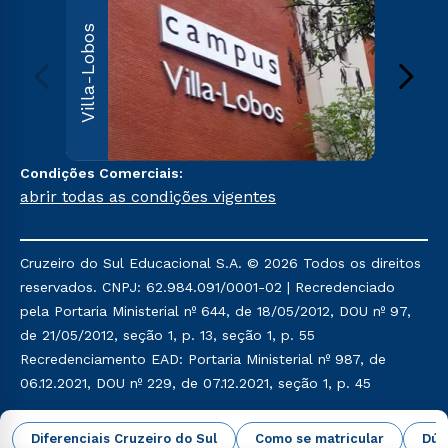
Villa
Villa-Lobos
Av. Imper
Leopoldin
Leopoldi
Paulo, S
000
Sai
Condições Comerciais:
abrir todas as condições vigentes
Cruzeiro do Sul Educacional S.A. © 2026 Todos os direitos
reservados. CNPJ: 62.984.091/0001-02 | Recredenciado
pela Portaria Ministerial nº 644, de 18/05/2012, DOU nº 97,
de 21/05/2012, seção 1, p. 13, seção 1, p. 55
Recredenciamento EAD: Portaria Ministerial nº 987, de
06.12.2021, DOU nº 229, de 07.12.2021, seção 1, p. 45
Política de Privacidade
Política de Cookies
Diferenciais Cruzeiro do Sul
Como se matricular
Dúv