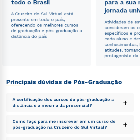
todo o Brasil
para a sua
jornada uni
A Cruzeiro do Sul Virtual está
presente em todo o país,
Atividades de e
oferecendo os melhores cursos
consideram os o
de graduação e pós-graduação a
específicos e pro
distância do país
cada aluno e de
conhecimentos, 
Rápido e fácil
atitudes, tornan
WhatsApp
protagonista da
ou
Principais dúvidas de Pós-Graduação
A certificação dos cursos de pós-graduação a
+
distância é a mesma da presencial?
Estou de acordo com a
Política de Privacidade.
e
autorizo que meus dados sejam utilizados para o
Sed ut perspiciatis unde omnis iste natus error sit
Como faço para me inscrever em um curso de
envio de conteúdos da Cruzeiro do Sul.
+
voluptatem accusantium doloremque laudantium,
pós-graduação na Cruzeiro do Sul Virtual?
totam rem aperiam, eaque ipsa quae ab illo inventore
veritatis et quasi architecto beatae vitae dicta sunt