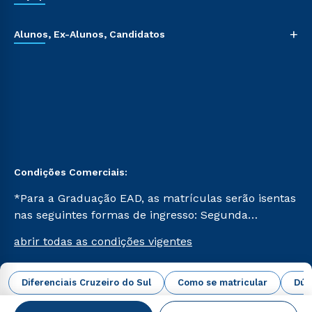
+
Alunos, Ex-Alunos, Candidatos
Condições Comerciais:
*Para a Graduação EAD, as matrículas serão isentas
nas seguintes formas de ingresso: Segunda
Graduação, Segunda Graduação 2.0 e Transferência.
abrir todas as condições vigentes
Já para as demais, a taxa de matrícula será de R$
49. *Para a Pós-graduação EAD, as ofertas
mencionadas são referentes aos cursos: Ensino
Diferenciais Cruzeiro do Sul
Como se matricular
Dúv
Campus Virtual Cruzeiro do Sul Educacional © 2026 -
Religioso, Geografia para a Docência e Metodologia
Todos os direitos reservados.