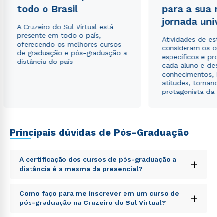
todo o Brasil
para a sua
jornada uni
A Cruzeiro do Sul Virtual está
presente em todo o país,
Atividades de e
oferecendo os melhores cursos
consideram os o
de graduação e pós-graduação a
específicos e pro
distância do país
cada aluno e de
conhecimentos, 
atitudes, tornan
protagonista da
Principais dúvidas de Pós-Graduação
A certificação dos cursos de pós-graduação a
+
distância é a mesma da presencial?
Sed ut perspiciatis unde omnis iste natus error sit
Como faço para me inscrever em um curso de
+
voluptatem accusantium doloremque laudantium,
pós-graduação na Cruzeiro do Sul Virtual?
totam rem aperiam, eaque ipsa quae ab illo inventore