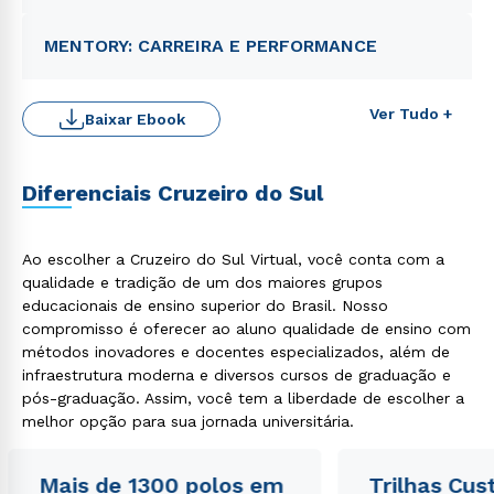
MENTORY: CARREIRA E PERFORMANCE
Ver Tudo +
Baixar Ebook
Rápido e fácil
WhatsApp
Diferenciais Cruzeiro do Sul
ou
Ao escolher a Cruzeiro do Sul Virtual, você conta com a
qualidade e tradição de um dos maiores grupos
educacionais de ensino superior do Brasil. Nosso
compromisso é oferecer ao aluno qualidade de ensino com
métodos inovadores e docentes especializados, além de
Estou de acordo com a
Política de Privacidade.
e
infraestrutura moderna e diversos cursos de graduação e
autorizo que meus dados sejam utilizados para o
pós-graduação. Assim, você tem a liberdade de escolher a
envio de conteúdos da Cruzeiro do Sul.
melhor opção para sua jornada universitária.
Mais de 1300 polos em
Trilhas Cus