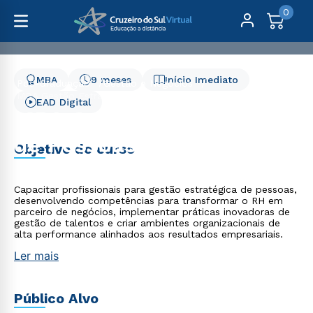
0
MBA
9 meses
Início Imediato
Pós-Graduação
Gestão e Negócios
MBA Gestão Estratégica de Pessoas
EAD Digital
MBA Gestão Estratégica
de Pessoas
Objetivo do curso
Capacitar profissionais para gestão estratégica de pessoas,
desenvolvendo competências para transformar o RH em
parceiro de negócios, implementar práticas inovadoras de
gestão de talentos e criar ambientes organizacionais de
alta performance alinhados aos resultados empresariais.
Ler mais
Público Alvo