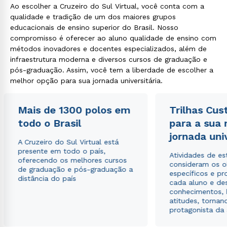
Ao escolher a Cruzeiro do Sul Virtual, você conta com a
qualidade e tradição de um dos maiores grupos
educacionais de ensino superior do Brasil. Nosso
compromisso é oferecer ao aluno qualidade de ensino com
Rápido e fácil
métodos inovadores e docentes especializados, além de
WhatsApp
infraestrutura moderna e diversos cursos de graduação e
ou
pós-graduação. Assim, você tem a liberdade de escolher a
melhor opção para sua jornada universitária.
Mais de 1300 polos em
Trilhas Cus
todo o Brasil
para a sua
jornada uni
A Cruzeiro do Sul Virtual está
Estou de acordo com a
Política de Privacidade.
e
presente em todo o país,
autorizo que meus dados sejam utilizados para o
Atividades de e
oferecendo os melhores cursos
envio de conteúdos da Cruzeiro do Sul.
consideram os o
de graduação e pós-graduação a
específicos e pro
distância do país
cada aluno e de
conhecimentos, 
atitudes, tornan
protagonista da