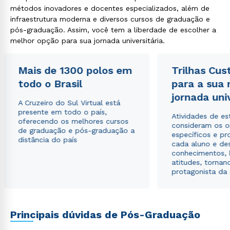
métodos inovadores e docentes especializados, além de
infraestrutura moderna e diversos cursos de graduação e
pós-graduação. Assim, você tem a liberdade de escolher a
melhor opção para sua jornada universitária.
Rápido e fácil
Mais de 1300 polos em
Trilhas Cus
WhatsApp
todo o Brasil
para a sua
ou
jornada uni
A Cruzeiro do Sul Virtual está
presente em todo o país,
Atividades de e
oferecendo os melhores cursos
consideram os o
de graduação e pós-graduação a
específicos e pro
distância do país
cada aluno e de
conhecimentos, 
atitudes, tornan
Estou de acordo com a
Política de Privacidade.
e
protagonista da
autorizo que meus dados sejam utilizados para o
envio de conteúdos da Cruzeiro do Sul.
Principais dúvidas de Pós-Graduação