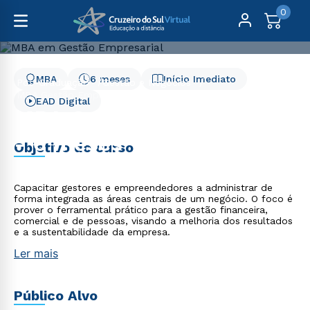
0
MBA
6 meses
Início Imediato
Pós-Graduação
Gestão e Negócios
MBA Gestão Empresarial - 6 meses
EAD Digital
MBA Gestão Empresarial
- 6 meses
Objetivo do curso
Capacitar gestores e empreendedores a administrar de
forma integrada as áreas centrais de um negócio. O foco é
prover o ferramental prático para a gestão financeira,
comercial e de pessoas, visando a melhoria dos resultados
e a sustentabilidade da empresa.
Ler mais
Público Alvo