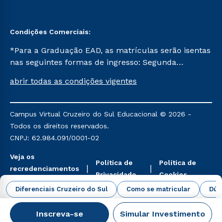
Condições Comerciais:
*Para a Graduação EAD, as matrículas serão isentas
nas seguintes formas de ingresso: Segunda
Graduação, Segunda Graduação 2.0 e Transferência.
abrir todas as condições vigentes
Já para as demais, a taxa de matrícula será de R$
49. *Para a Pós-graduação EAD, as ofertas
mencionadas são referentes aos cursos: Ensino
Campus Virtual Cruzeiro do Sul Educacional © 2026 -
Religioso, Geografia para a Docência e Metodologia
Todos os direitos reservados.
do Ensino de História: Questões Atuais.
CNPJ: 62.984.091/0001-02
Veja os
Política de
Política de
recredenciamentos
Privacidade
Cookies
aqui
Diferenciais Cruzeiro do Sul
Como se matricular
Dúv
Inscreva-se
Simular Investimento