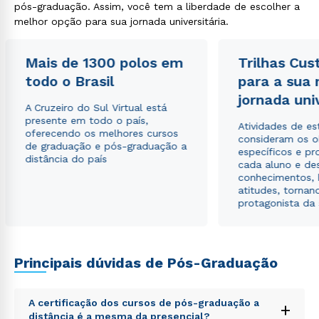
pós-graduação. Assim, você tem a liberdade de escolher a
melhor opção para sua jornada universitária.
Estou de acordo com a
Política de Privacidade.
e
autorizo que meus dados sejam utilizados para o
envio de conteúdos da Cruzeiro do Sul.
Mais de 1300 polos em
Trilhas Cus
todo o Brasil
para a sua
jornada uni
A Cruzeiro do Sul Virtual está
presente em todo o país,
Atividades de e
oferecendo os melhores cursos
consideram os o
de graduação e pós-graduação a
específicos e pro
distância do país
cada aluno e de
conhecimentos, 
atitudes, tornan
protagonista da
Principais dúvidas de Pós-Graduação
A certificação dos cursos de pós-graduação a
+
distância é a mesma da presencial?