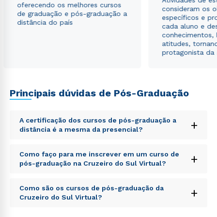
Atividades de e
oferecendo os melhores cursos
consideram os o
de graduação e pós-graduação a
específicos e pro
distância do país
cada aluno e de
conhecimentos, 
atitudes, tornan
protagonista da
Principais dúvidas de Pós-Graduação
A certificação dos cursos de pós-graduação a
+
distância é a mesma da presencial?
Sed ut perspiciatis unde omnis iste natus error sit
Como faço para me inscrever em um curso de
+
voluptatem accusantium doloremque laudantium,
pós-graduação na Cruzeiro do Sul Virtual?
totam rem aperiam, eaque ipsa quae ab illo inventore
veritatis et quasi architecto beatae vitae dicta sunt
Sed ut perspiciatis unde omnis iste natus error sit
explicabo. Nemo enim ipsam voluptatem quia
Como são os cursos de pós-graduação da
+
voluptatem accusantium doloremque laudantium,
voluptas sit aspernatur aut odit aut fugit, sed quia
Cruzeiro do Sul Virtual?
totam rem aperiam, eaque ipsa quae ab illo inventore
consequuntur magni dolores eos qui ratione
veritatis et quasi architecto beatae vitae dicta sunt
voluptatem sequi nesciunt.