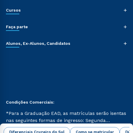
+
Cursos
+
Faça parte
+
Alunos, Ex-Alunos, Candidatos
Condições Comerciais:
*Para a Graduação EAD, as matrículas serão isentas
nas seguintes formas de ingresso: Segunda
Graduação, Segunda Graduação 2.0 e Transferência.
abrir todas as condições vigentes
Diferenciais Cruzeiro do Sul
Como se matricular
Dúv