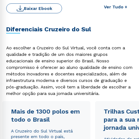
Ver Tudo +
Baixar Ebook
Diferenciais Cruzeiro do Sul
Ao escolher a Cruzeiro do Sul Virtual, você conta com a
Rápido e fácil
WhatsApp
qualidade e tradição de um dos maiores grupos
educacionais de ensino superior do Brasil. Nosso
ou
compromisso é oferecer ao aluno qualidade de ensino com
métodos inovadores e docentes especializados, além de
infraestrutura moderna e diversos cursos de graduação e
pós-graduação. Assim, você tem a liberdade de escolher a
melhor opção para sua jornada universitária.
Mais de 1300 polos em
Trilhas Cus
Estou de acordo com a
Política de Privacidade.
e
autorizo que meus dados sejam utilizados para o
todo o Brasil
para a sua
envio de conteúdos da Cruzeiro do Sul.
jornada uni
A Cruzeiro do Sul Virtual está
presente em todo o país,