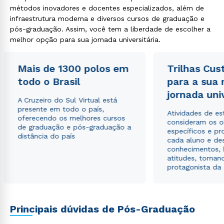
métodos inovadores e docentes especializados, além de
infraestrutura moderna e diversos cursos de graduação e
pós-graduação. Assim, você tem a liberdade de escolher a
melhor opção para sua jornada universitária.
Rápido e fácil
WhatsApp
ou
Mais de 1300 polos em
Trilhas Cus
todo o Brasil
para a sua
jornada uni
A Cruzeiro do Sul Virtual está
presente em todo o país,
Atividades de e
oferecendo os melhores cursos
consideram os o
de graduação e pós-graduação a
específicos e pro
distância do país
cada aluno e de
Estou de acordo com a
Política de Privacidade.
e
conhecimentos, 
autorizo que meus dados sejam utilizados para o
atitudes, tornan
envio de conteúdos da Cruzeiro do Sul.
protagonista da
Principais dúvidas de Pós-Graduação