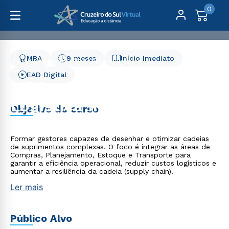
0
MBA
9 meses
Início Imediato
Pós-Graduação
Gestão e Negócios
MBA em Supply Chain e Logística Integrada
EAD Digital
MBA em Supply Chain e
Logística Integrada
Objetivo do curso
Formar gestores capazes de desenhar e otimizar cadeias
de suprimentos complexas. O foco é integrar as áreas de
Compras, Planejamento, Estoque e Transporte para
garantir a eficiência operacional, reduzir custos logísticos e
aumentar a resiliência da cadeia (supply chain).
Ler mais
Público Alvo