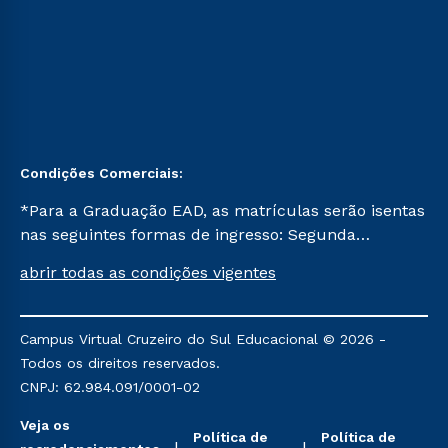
Condições Comerciais:
*Para a Graduação EAD, as matrículas serão isentas
nas seguintes formas de ingresso: Segunda
Graduação, Segunda Graduação 2.0 e Transferência.
abrir todas as condições vigentes
Já para as demais, a taxa de matrícula será de R$
49. *Para a Pós-graduação EAD, as ofertas
mencionadas são referentes aos cursos: Ensino
Campus Virtual Cruzeiro do Sul Educacional © 2026 -
Religioso, Geografia para a Docência e Metodologia
Todos os direitos reservados.
do Ensino de História: Questões Atuais.
CNPJ: 62.984.091/0001-02
Veja os
Política de
Política de