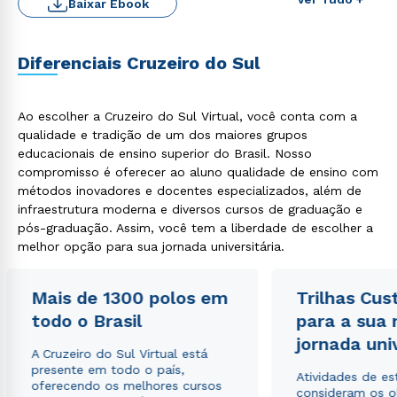
Baixar Ebook
Diferenciais Cruzeiro do Sul
Ao escolher a Cruzeiro do Sul Virtual, você conta com a
qualidade e tradição de um dos maiores grupos
educacionais de ensino superior do Brasil. Nosso
Rápido e fácil
compromisso é oferecer ao aluno qualidade de ensino com
WhatsApp
métodos inovadores e docentes especializados, além de
ou
infraestrutura moderna e diversos cursos de graduação e
pós-graduação. Assim, você tem a liberdade de escolher a
melhor opção para sua jornada universitária.
Mais de 1300 polos em
Trilhas Cus
todo o Brasil
para a sua
Estou de acordo com a
Política de Privacidade.
e
jornada uni
A Cruzeiro do Sul Virtual está
autorizo que meus dados sejam utilizados para o
presente em todo o país,
envio de conteúdos da Cruzeiro do Sul.
Atividades de e
oferecendo os melhores cursos
consideram os o