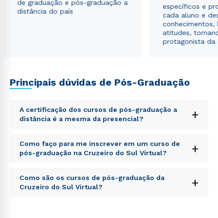
de graduação e pós-graduação a
específicos e pro
distância do país
cada aluno e de
conhecimentos, 
atitudes, tornan
protagonista da
Principais dúvidas de Pós-Graduação
A certificação dos cursos de pós-graduação a
+
distância é a mesma da presencial?
Sed ut perspiciatis unde omnis iste natus error sit
Como faço para me inscrever em um curso de
+
voluptatem accusantium doloremque laudantium,
pós-graduação na Cruzeiro do Sul Virtual?
totam rem aperiam, eaque ipsa quae ab illo inventore
veritatis et quasi architecto beatae vitae dicta sunt
Sed ut perspiciatis unde omnis iste natus error sit
explicabo. Nemo enim ipsam voluptatem quia
Como são os cursos de pós-graduação da
+
voluptatem accusantium doloremque laudantium,
voluptas sit aspernatur aut odit aut fugit, sed quia
Cruzeiro do Sul Virtual?
totam rem aperiam, eaque ipsa quae ab illo inventore
consequuntur magni dolores eos qui ratione
veritatis et quasi architecto beatae vitae dicta sunt
voluptatem sequi nesciunt.
Sed ut perspiciatis unde omnis iste natus error sit
explicabo. Nemo enim ipsam voluptatem quia
voluptatem accusantium doloremque laudantium,