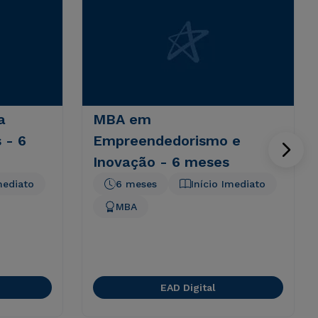
a
MBA em
s - 6
Empreendedorismo e
Inovação - 6 meses
mediato
6 meses
Início Imediato
MBA
EAD Digital