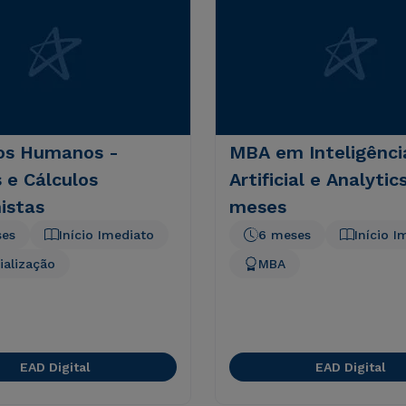
os Humanos -
MBA em Inteligênci
 e Cálculos
Artificial e Analytic
istas
meses
ses
Início Imediato
6 meses
Início I
ialização
MBA
EAD Digital
EAD Digital