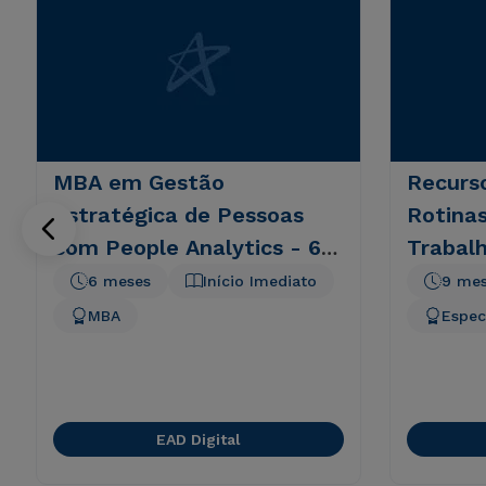
MBA em Gestão
Recurs
Estratégica de Pessoas
Rotinas
com People Analytics - 6
Trabalh
meses
6 meses
Início Imediato
9 me
MBA
Espec
EAD Digital