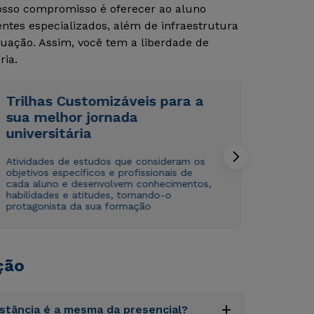
Nosso compromisso é oferecer ao aluno
tes especializados, além de infraestrutura
Rápido e fácil
Rápido e fácil
uação. Assim, você tem a liberdade de
WhatsApp
WhatsApp
ria.
ou
ou
Trilhas Customizáveis para a
sua melhor jornada
universitária
Atividades de estudos que consideram os
objetivos específicos e profissionais de
Estou de acordo com a
Estou de acordo com a
Política de Privacidade.
Política de Privacidade.
e
e
cada aluno e desenvolvem conhecimentos,
autorizo que meus dados sejam utilizados para o
autorizo que meus dados sejam utilizados para o
habilidades e atitudes, tornando-o
envio de conteúdos da Cruzeiro do Sul.
envio de conteúdos da Cruzeiro do Sul.
protagonista da sua formação
ção
+
istância é a mesma da presencial?