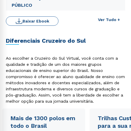
PÚBLICO
Ver Tudo +
Baixar Ebook
Rápido e fácil
WhatsApp
Diferenciais Cruzeiro do Sul
ou
Ao escolher a Cruzeiro do Sul Virtual, você conta com a
qualidade e tradição de um dos maiores grupos
educacionais de ensino superior do Brasil. Nosso
compromisso é oferecer ao aluno qualidade de ensino com
métodos inovadores e docentes especializados, além de
infraestrutura moderna e diversos cursos de graduação e
Estou de acordo com a
Política de Privacidade.
e
pós-graduação. Assim, você tem a liberdade de escolher a
autorizo que meus dados sejam utilizados para o
melhor opção para sua jornada universitária.
envio de conteúdos da Cruzeiro do Sul.
Mais de 1300 polos em
Trilhas Cus
todo o Brasil
para a sua