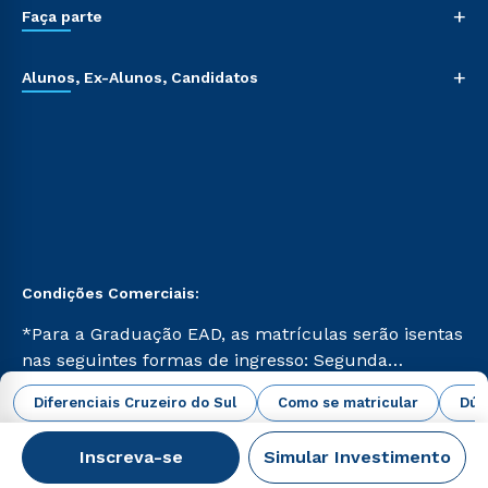
+
Faça parte
+
Alunos, Ex-Alunos, Candidatos
Condições Comerciais:
*Para a Graduação EAD, as matrículas serão isentas
nas seguintes formas de ingresso: Segunda
Graduação, Segunda Graduação 2.0 e Transferência.
abrir todas as condições vigentes
Diferenciais Cruzeiro do Sul
Como se matricular
Dúv
Já para as demais, a taxa de matrícula será de R$
49. *Para a Pós-graduação EAD, as ofertas
Inscreva-se
Simular Investimento
mencionadas são referentes aos cursos: Ensino
Campus Virtual Cruzeiro do Sul Educacional © 2026 -