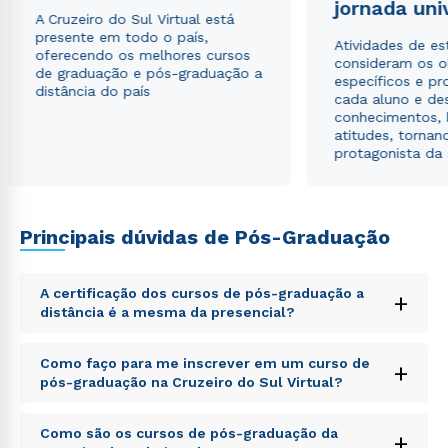
jornada uni
A Cruzeiro do Sul Virtual está
presente em todo o país,
Atividades de e
oferecendo os melhores cursos
consideram os o
de graduação e pós-graduação a
específicos e pro
distância do país
cada aluno e de
conhecimentos, 
atitudes, tornan
protagonista da
Principais dúvidas de Pós-Graduação
A certificação dos cursos de pós-graduação a
+
distância é a mesma da presencial?
Sed ut perspiciatis unde omnis iste natus error sit
Como faço para me inscrever em um curso de
+
voluptatem accusantium doloremque laudantium,
pós-graduação na Cruzeiro do Sul Virtual?
totam rem aperiam, eaque ipsa quae ab illo inventore
veritatis et quasi architecto beatae vitae dicta sunt
Sed ut perspiciatis unde omnis iste natus error sit
explicabo. Nemo enim ipsam voluptatem quia
Como são os cursos de pós-graduação da
+
voluptatem accusantium doloremque laudantium,