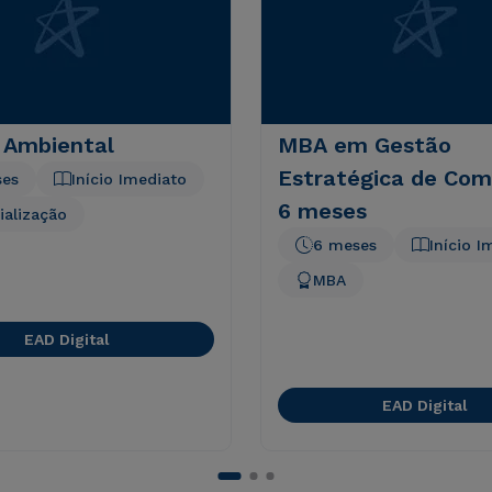
 Ambiental
MBA em Gestão
Estratégica de Com
ses
Início Imediato
6 meses
ialização
6 meses
Início I
MBA
EAD Digital
EAD Digital