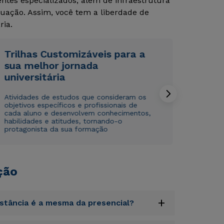
tes especializados, além de infraestrutura
uação. Assim, você tem a liberdade de
ria.
Trilhas Customizáveis para a
sua melhor jornada
universitária
Rápido e fácil
Rápido e fácil
WhatsApp
WhatsApp
Atividades de estudos que consideram os
ou
ou
objetivos específicos e profissionais de
cada aluno e desenvolvem conhecimentos,
habilidades e atitudes, tornando-o
protagonista da sua formação
ção
Estou de acordo com a
Estou de acordo com a
Política de Privacidade.
Política de Privacidade.
e
e
autorizo que meus dados sejam utilizados para o
autorizo que meus dados sejam utilizados para o
envio de conteúdos da Cruzeiro do Sul.
envio de conteúdos da Cruzeiro do Sul.
+
istância é a mesma da presencial?