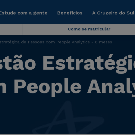
Estude com a gente
Benefícios
A Cruzeiro do Sul
Como se matricular
tratégica de Pessoas com People Analytics - 6 meses
ão Estratégi
 People Analy