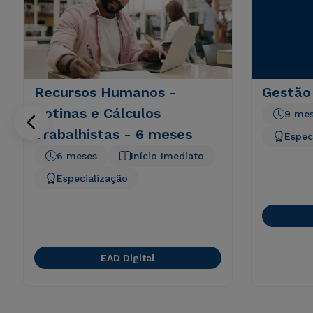
Recursos Humanos -
Gestão
Rotinas e Cálculos
9 me
Trabalhistas - 6 meses
Espec
6 meses
Início Imediato
Especialização
EAD Digital