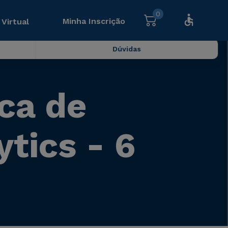
0
Minha Inscrição
 Virtual
Dúvidas
ca de
tics - 6