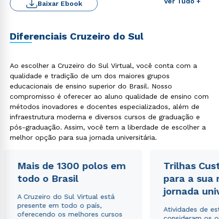
Ver Tudo +
Baixar Ebook
Diferenciais Cruzeiro do Sul
Ao escolher a Cruzeiro do Sul Virtual, você conta com a
qualidade e tradição de um dos maiores grupos
educacionais de ensino superior do Brasil. Nosso
compromisso é oferecer ao aluno qualidade de ensino com
métodos inovadores e docentes especializados, além de
infraestrutura moderna e diversos cursos de graduação e
Rápido e fácil
pós-graduação. Assim, você tem a liberdade de escolher a
WhatsApp
melhor opção para sua jornada universitária.
ou
Mais de 1300 polos em
Trilhas Cus
todo o Brasil
para a sua
jornada uni
A Cruzeiro do Sul Virtual está
presente em todo o país,
Atividades de e
oferecendo os melhores cursos
consideram os o