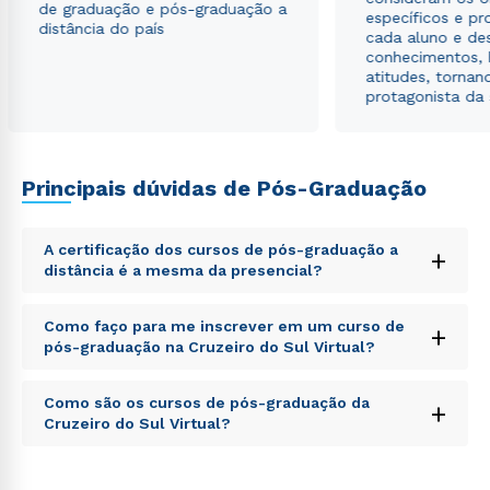
de graduação e pós-graduação a
Estou de acordo com a
Política de Privacidade.
e
específicos e pro
distância do país
autorizo que meus dados sejam utilizados para o
cada aluno e de
envio de conteúdos da Cruzeiro do Sul.
conhecimentos, 
atitudes, tornan
protagonista da
Principais dúvidas de Pós-Graduação
A certificação dos cursos de pós-graduação a
+
distância é a mesma da presencial?
Sed ut perspiciatis unde omnis iste natus error sit
Como faço para me inscrever em um curso de
+
voluptatem accusantium doloremque laudantium,
pós-graduação na Cruzeiro do Sul Virtual?
totam rem aperiam, eaque ipsa quae ab illo inventore
veritatis et quasi architecto beatae vitae dicta sunt
Sed ut perspiciatis unde omnis iste natus error sit
explicabo. Nemo enim ipsam voluptatem quia
Como são os cursos de pós-graduação da
+
voluptatem accusantium doloremque laudantium,
voluptas sit aspernatur aut odit aut fugit, sed quia
Cruzeiro do Sul Virtual?
totam rem aperiam, eaque ipsa quae ab illo inventore
consequuntur magni dolores eos qui ratione
veritatis et quasi architecto beatae vitae dicta sunt
voluptatem sequi nesciunt.
Sed ut perspiciatis unde omnis iste natus error sit
explicabo. Nemo enim ipsam voluptatem quia