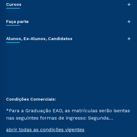
+
Cursos
+
Faça parte
+
Alunos, Ex-Alunos, Candidatos
Condições Comerciais:
*Para a Graduação EAD, as matrículas serão isentas
nas seguintes formas de ingresso: Segunda
Graduação, Segunda Graduação 2.0 e Transferência.
abrir todas as condições vigentes
Já para as demais, a taxa de matrícula será de R$