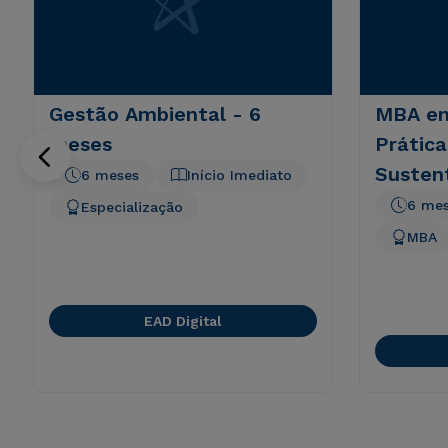
Gestão Ambiental - 6
MBA em
meses
Prática
Susten
6 meses
Início Imediato
6 me
Especialização
MBA
EAD Digital