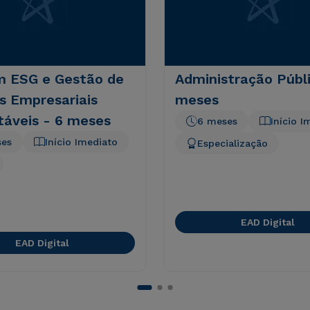
 ESG e Gestão de
Administração Públi
s Empresariais
meses
táveis - 6 meses
6 meses
Início I
ses
Início Imediato
Especialização
EAD Digital
EAD Digital