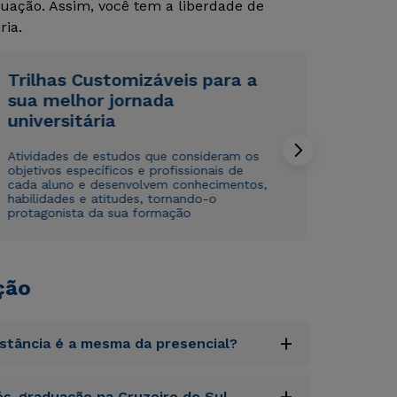
uação. Assim, você tem a liberdade de
Rápido e fácil
Rápido e fácil
ria.
WhatsApp
WhatsApp
ou
ou
Trilhas Customizáveis para a
sua melhor jornada
universitária
Atividades de estudos que consideram os
objetivos específicos e profissionais de
cada aluno e desenvolvem conhecimentos,
Estou de acordo com a
Estou de acordo com a
Política de Privacidade.
Política de Privacidade.
e
e
habilidades e atitudes, tornando-o
protagonista da sua formação
autorizo que meus dados sejam utilizados para o
autorizo que meus dados sejam utilizados para o
envio de conteúdos da Cruzeiro do Sul.
envio de conteúdos da Cruzeiro do Sul.
ção
+
istância é a mesma da presencial?
uptatem accusantium doloremque laudantium,
+
s-graduação na Cruzeiro do Sul