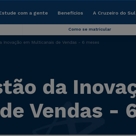
Estude com a gente
Benefícios
A Cruzeiro do Sul
Como se matricular
 Inovação em Multicanais de Vendas - 6 meses
tão da Inova
 de Vendas - 