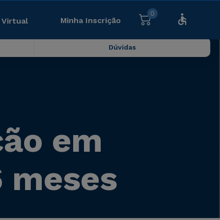
0
Minha Inscrição
 Virtual
Dúvidas
ção em
6 meses