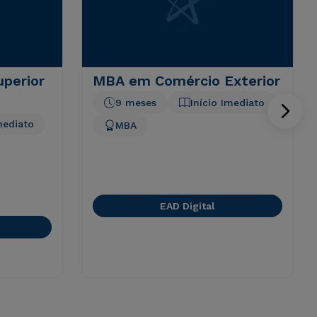
uperior
MBA em Comércio Exterior
9 meses
Início Imediato
mediato
MBA
EAD Digital