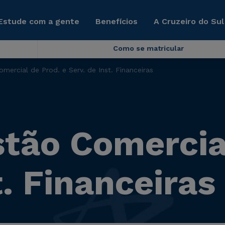
Estude com a gente
Benefícios
A Cruzeiro do Sul
Como se matricular
ercial de Prod. e Serv. de Inst. Financeiras
ão Comercial
t. Financeiras