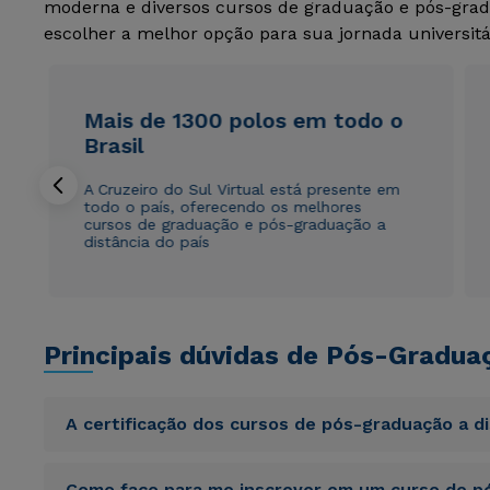
moderna e diversos cursos de graduação e pós-grad
escolher a melhor opção para sua jornada universitá
Mais de 1300 polos em todo o
Brasil
A Cruzeiro do Sul Virtual está presente em
todo o país, oferecendo os melhores
cursos de graduação e pós-graduação a
distância do país
Principais dúvidas de Pós-Gradua
A certificação dos cursos de pós-graduação a d
Sed ut perspiciatis unde omnis iste natus error sit vol
Como faço para me inscrever em um curso de pó