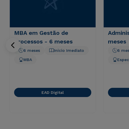
MBA em Gestão de
Adminis
Processos - 6 meses
meses
6 meses
Início Imediato
6 me
MBA
Espec
EAD Digital