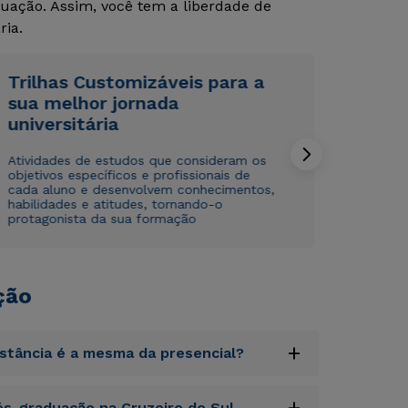
uação. Assim, você tem a liberdade de
ria.
Trilhas Customizáveis para a
sua melhor jornada
universitária
Rápido e fácil
Rápido e fácil
WhatsApp
WhatsApp
Atividades de estudos que consideram os
objetivos específicos e profissionais de
ou
ou
cada aluno e desenvolvem conhecimentos,
habilidades e atitudes, tornando-o
protagonista da sua formação
ção
Estou de acordo com a
Estou de acordo com a
Política de Privacidade.
Política de Privacidade.
e
e
autorizo que meus dados sejam utilizados para o
autorizo que meus dados sejam utilizados para o
+
istância é a mesma da presencial?
envio de conteúdos da Cruzeiro do Sul.
envio de conteúdos da Cruzeiro do Sul.
uptatem accusantium doloremque laudantium,
+
s-graduação na Cruzeiro do Sul