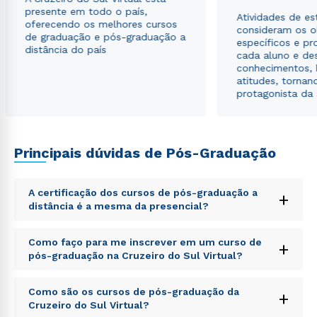
presente em todo o país,
Atividades de e
oferecendo os melhores cursos
consideram os o
de graduação e pós-graduação a
específicos e pro
distância do país
cada aluno e de
conhecimentos, 
atitudes, tornan
protagonista da
Principais dúvidas de Pós-Graduação
A certificação dos cursos de pós-graduação a
+
distância é a mesma da presencial?
Sed ut perspiciatis unde omnis iste natus error sit
Como faço para me inscrever em um curso de
+
voluptatem accusantium doloremque laudantium,
pós-graduação na Cruzeiro do Sul Virtual?
totam rem aperiam, eaque ipsa quae ab illo inventore
veritatis et quasi architecto beatae vitae dicta sunt
Sed ut perspiciatis unde omnis iste natus error sit
explicabo. Nemo enim ipsam voluptatem quia
Como são os cursos de pós-graduação da
+
voluptatem accusantium doloremque laudantium,
voluptas sit aspernatur aut odit aut fugit, sed quia
Cruzeiro do Sul Virtual?
totam rem aperiam, eaque ipsa quae ab illo inventore