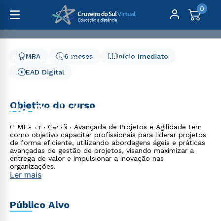
0
MBA
6 meses
Início Imediato
Pós-Graduação
Gestão e Negócios
MBA em Gestão Avançada de Projetos e Agilidade - 6
EAD Digital
meses
MBA em Gestão Avançada
Objetivo do curso
de Projetos e Agilidade -
6 meses
O MBA em Gestão Avançada de Projetos e Agilidade tem
como objetivo capacitar profissionais para liderar projetos
de forma eficiente, utilizando abordagens ágeis e práticas
avançadas de gestão de projetos, visando maximizar a
entrega de valor e impulsionar a inovação nas
organizações.
Ler mais
Público Alvo