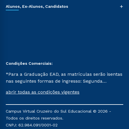
+
Alunos, Ex-Alunos, Candidatos
Condições Comerciais:
*Para a Graduação EAD, as matrículas serão isentas
nas seguintes formas de ingresso: Segunda
Graduação, Segunda Graduação 2.0 e Transferência.
abrir todas as condições vigentes
Já para as demais, a taxa de matrícula será de R$
49. *Para a Pós-graduação EAD, as ofertas
mencionadas são referentes aos cursos: Ensino
Campus Virtual Cruzeiro do Sul Educacional © 2026 -
Religioso, Geografia para a Docência e Metodologia
Todos os direitos reservados.
do Ensino de História: Questões Atuais.
CNPJ: 62.984.091/0001-02