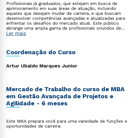
Profissionais já graduados, que estejam em busca de
aprimoramento em suas áreas de atuação, incluindo
aqueles que desejam mudar de carreira, e que buscam
desenvolver competências avançadas e atualizadas para
enfrentar os desafios do mercado atual. Este público
abrange uma ampla gama de profissionais oriundos de
Ler mais
diversas áreas, como tecnologia, saúde, empresarial,
startups, agronegócio, indústria, entre outros, que
reconhecem a importância de se apropriar do poder da
tecnologia moderna aliada à gestão para impulsionar suas
Coordenação do Curso
carreiras e alcançar o sucesso profissional.
Artur Ubaldo Marques Junior
Mercado de Trabalho do curso de MBA
em Gestão Avançada de Projetos e
Agilidade - 6 meses
Este MBA prepara você para uma variedade de funções e
oportunidades de carreira: