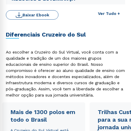
Ver Tudo +
Baixar Ebook
Diferenciais Cruzeiro do Sul
Ao escolher a Cruzeiro do Sul Virtual, você conta com a
qualidade e tradição de um dos maiores grupos
Rápido e fácil
WhatsApp
educacionais de ensino superior do Brasil. Nosso
compromisso é oferecer ao aluno qualidade de ensino com
ou
métodos inovadores e docentes especializados, além de
infraestrutura moderna e diversos cursos de graduação e
pós-graduação. Assim, você tem a liberdade de escolher a
melhor opção para sua jornada universitária.
Mais de 1300 polos em
Trilhas Cus
Estou de acordo com a
Política de Privacidade.
e
todo o Brasil
para a sua
autorizo que meus dados sejam utilizados para o
jornada uni
envio de conteúdos da Cruzeiro do Sul.
A Cruzeiro do Sul Virtual está