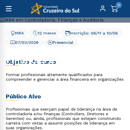
0
MBA
12 meses
Inscrição:
06/11
a
10/06
Pós-Graduação
Gestão e Negócios
MBA em Controladoria, Finanças e Auditoria
07/03/2026
Presencial
MBA em Controladoria,
Finanças e Auditoria
Objetivo do curso
Formar profissionais altamente qualificados para
compreender e gerenciar a área financeira em organizações
Público Alvo
Profissionais que exerçam papel de liderança na área de
controladoria e/ou finanças (Controllers, Diretores e
Gerentes) ou, ainda, profissionais que estejam construindo
carreira com vistas a assumir posições de liderança em
suas organizações.