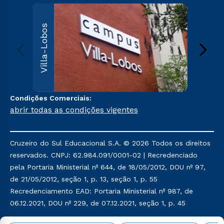
Villa
Villa-Lobos
Av. Imper
Leopoldin
Leopoldi
Paulo, S
000
Sai
Condições Comerciais:
abrir todas as condições vigentes
Cruzeiro do Sul Educacional S.A. © 2026 Todos os direitos
reservados. CNPJ: 62.984.091/0001-02 | Recredenciado
pela Portaria Ministerial nº 644, de 18/05/2012, DOU nº 97,
de 21/05/2012, seção 1, p. 13, seção 1, p. 55
Recredenciamento EAD: Portaria Ministerial nº 987, de
06.12.2021, DOU nº 229, de 07.12.2021, seção 1, p. 45
Política de Privacidade
Política de Cookies