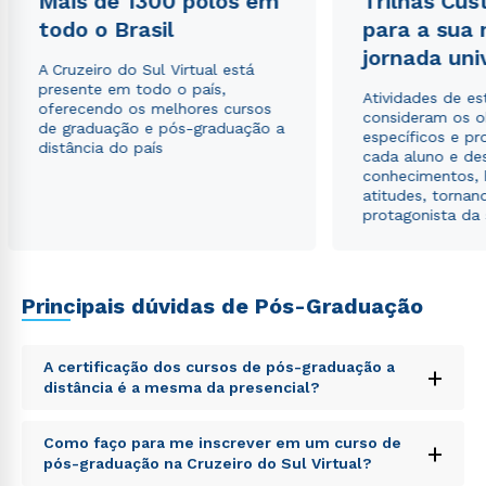
Mais de 1300 polos em
Trilhas Cus
todo o Brasil
para a sua
Estou de acordo com a
Política de Privacidade.
e
jornada uni
autorizo que meus dados sejam utilizados para o
A Cruzeiro do Sul Virtual está
envio de conteúdos da Cruzeiro do Sul.
presente em todo o país,
Atividades de e
oferecendo os melhores cursos
consideram os o
de graduação e pós-graduação a
específicos e pro
distância do país
cada aluno e de
conhecimentos, 
atitudes, tornan
protagonista da
Principais dúvidas de Pós-Graduação
A certificação dos cursos de pós-graduação a
+
distância é a mesma da presencial?
Sed ut perspiciatis unde omnis iste natus error sit
Como faço para me inscrever em um curso de
+
voluptatem accusantium doloremque laudantium,
pós-graduação na Cruzeiro do Sul Virtual?
totam rem aperiam, eaque ipsa quae ab illo inventore