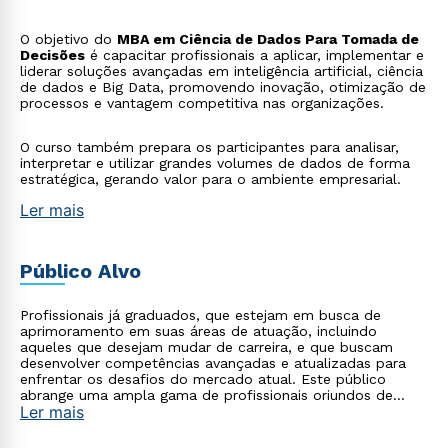
O objetivo do
MBA em Ciência de Dados Para Tomada de
Decisões
é capacitar profissionais a aplicar, implementar e
liderar soluções avançadas em inteligência artificial, ciência
de dados e Big Data, promovendo inovação, otimização de
processos e vantagem competitiva nas organizações.
O curso também prepara os participantes para analisar,
interpretar e utilizar grandes volumes de dados de forma
estratégica, gerando valor para o ambiente empresarial.
Ler mais
Público Alvo
Profissionais já graduados, que estejam em busca de
aprimoramento em suas áreas de atuação, incluindo
aqueles que desejam mudar de carreira, e que buscam
desenvolver competências avançadas e atualizadas para
enfrentar os desafios do mercado atual. Este público
abrange uma ampla gama de profissionais oriundos de
Ler mais
diversas áreas, como tecnologia, saúde, empresarial,
startups, agronegócio, indústria, entre outros, que
reconhecem a importância de se apropriar do poder da