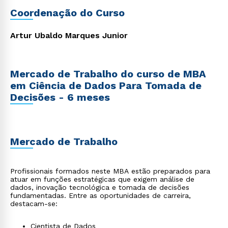
tecnologia moderna aliada à gestão para impulsionar suas
Coordenação do Curso
carreiras e alcançar o sucesso profissional.
Artur Ubaldo Marques Junior
Mercado de Trabalho do curso de MBA
em Ciência de Dados Para Tomada de
Decisões - 6 meses
Mercado de Trabalho
Profissionais formados neste MBA estão preparados para
atuar em funções estratégicas que exigem análise de
dados, inovação tecnológica e tomada de decisões
fundamentadas. Entre as oportunidades de carreira,
destacam-se:
Cientista de Dados