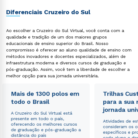
ou
Diferenciais Cruzeiro do Sul
Ao escolher a Cruzeiro do Sul Virtual, você conta com a
qualidade e tradição de um dos maiores grupos
educacionais de ensino superior do Brasil. Nosso
compromisso é oferecer ao aluno qualidade de ensino com
métodos inovadores e docentes especializados, além de
Estou de acordo com a
Política de Privacidade.
e
autorizo que meus dados sejam utilizados para o
infraestrutura moderna e diversos cursos de graduação e
envio de conteúdos da Cruzeiro do Sul.
pós-graduação. Assim, você tem a liberdade de escolher a
melhor opção para sua jornada universitária.
Mais de 1300 polos em
Trilhas Cus
todo o Brasil
para a sua
jornada uni
A Cruzeiro do Sul Virtual está
presente em todo o país,
Atividades de e
oferecendo os melhores cursos
consideram os o
de graduação e pós-graduação a
específicos e pro
distância do país
cada aluno e de