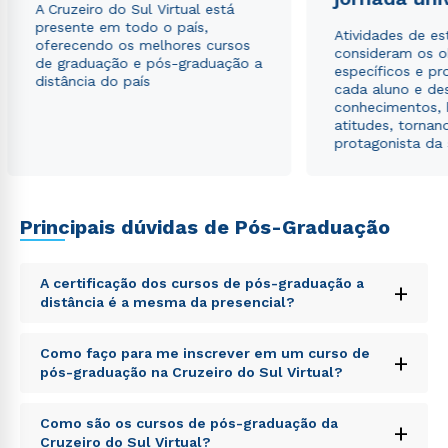
Estou de acordo com a
Política de Privacidade.
e
A Cruzeiro do Sul Virtual está
autorizo que meus dados sejam utilizados para o
presente em todo o país,
Atividades de e
envio de conteúdos da Cruzeiro do Sul.
oferecendo os melhores cursos
consideram os o
de graduação e pós-graduação a
específicos e pro
distância do país
cada aluno e de
conhecimentos, 
atitudes, tornan
protagonista da
Principais dúvidas de Pós-Graduação
A certificação dos cursos de pós-graduação a
+
distância é a mesma da presencial?
Sed ut perspiciatis unde omnis iste natus error sit
Como faço para me inscrever em um curso de
+
voluptatem accusantium doloremque laudantium,
pós-graduação na Cruzeiro do Sul Virtual?
totam rem aperiam, eaque ipsa quae ab illo inventore
veritatis et quasi architecto beatae vitae dicta sunt
Sed ut perspiciatis unde omnis iste natus error sit
explicabo. Nemo enim ipsam voluptatem quia
Como são os cursos de pós-graduação da
+
voluptatem accusantium doloremque laudantium,
voluptas sit aspernatur aut odit aut fugit, sed quia
Cruzeiro do Sul Virtual?