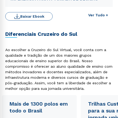
Ver Tudo +
Baixar Ebook
Diferenciais Cruzeiro do Sul
Ao escolher a Cruzeiro do Sul Virtual, você conta com a
qualidade e tradição de um dos maiores grupos
educacionais de ensino superior do Brasil. Nosso
compromisso é oferecer ao aluno qualidade de ensino com
Rápido e fácil
WhatsApp
métodos inovadores e docentes especializados, além de
infraestrutura moderna e diversos cursos de graduação e
ou
pós-graduação. Assim, você tem a liberdade de escolher a
melhor opção para sua jornada universitária.
Mais de 1300 polos em
Trilhas Cus
todo o Brasil
para a sua
jornada uni