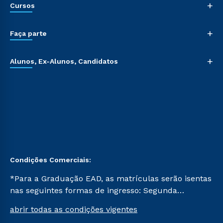
+
Cursos
+
Faça parte
+
Alunos, Ex-Alunos, Candidatos
Condições Comerciais:
*Para a Graduação EAD, as matrículas serão isentas
nas seguintes formas de ingresso: Segunda
Graduação, Segunda Graduação 2.0 e Transferência.
abrir todas as condições vigentes
Já para as demais, a taxa de matrícula será de R$