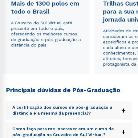
Mais de 1300 polos em
Trilhas Cus
todo o Brasil
para a sua
jornada uni
A Cruzeiro do Sul Virtual está
presente em todo o país,
Atividades de e
oferecendo os melhores cursos
consideram os o
de graduação e pós-graduação a
específicos e pro
distância do país
cada aluno e de
conhecimentos, 
atitudes, tornan
protagonista da
Principais dúvidas de Pós-Graduação
A certificação dos cursos de pós-graduação a
+
distância é a mesma da presencial?
Sed ut perspiciatis unde omnis iste natus error sit
Como faço para me inscrever em um curso de
+
voluptatem accusantium doloremque laudantium,
pós-graduação na Cruzeiro do Sul Virtual?