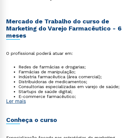
Mercado de Trabalho do curso de
Marketing do Varejo Farmacêutico - 6
meses
O profissional poderá atuar em:
Redes de farmácias e drogarias;
Farmácias de manipulação;
Indústria farmacêutica (área comercial);
Distribuidoras de medicamentos;
Consultorias especializadas em varejo de saúde;
Startups de saúde digital;
E-commerce farmacêutico;
Ler mais
É crescente também a demanda por profissionais
que conciliem marketing e conhecimento regulatório.
Conheça o curso
Especialização focada nas estratégias de marketing