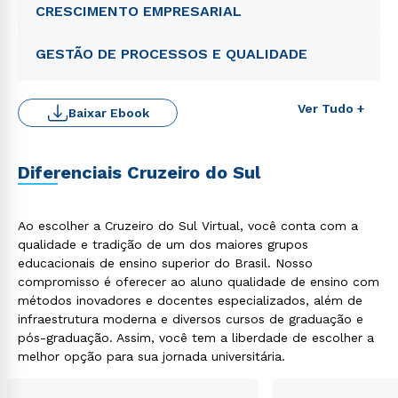
CRESCIMENTO EMPRESARIAL
GESTÃO DE PROCESSOS E QUALIDADE
Ver Tudo +
Baixar Ebook
Rápido e fácil
WhatsApp
Diferenciais Cruzeiro do Sul
ou
Ao escolher a Cruzeiro do Sul Virtual, você conta com a
qualidade e tradição de um dos maiores grupos
educacionais de ensino superior do Brasil. Nosso
compromisso é oferecer ao aluno qualidade de ensino com
métodos inovadores e docentes especializados, além de
Estou de acordo com a
Política de Privacidade.
e
infraestrutura moderna e diversos cursos de graduação e
autorizo que meus dados sejam utilizados para o
pós-graduação. Assim, você tem a liberdade de escolher a
envio de conteúdos da Cruzeiro do Sul.
melhor opção para sua jornada universitária.