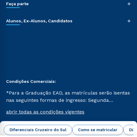
+
Faça parte
+
Alunos, Ex-Alunos, Candidatos
Condições Comerciais:
*Para a Graduação EAD, as matrículas serão isentas
nas seguintes formas de ingresso: Segunda
Graduação, Segunda Graduação 2.0 e Transferência.
abrir todas as condições vigentes
Já para as demais, a taxa de matrícula será de R$
49. *Para a Pós-graduação EAD, as ofertas
mencionadas são referentes aos cursos: Ensino
Diferenciais Cruzeiro do Sul
Como se matricular
Dúv
Campus Virtual Cruzeiro do Sul Educacional © 2026 -
Religioso, Geografia para a Docência e Metodologia