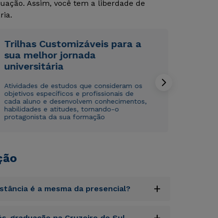
uação. Assim, você tem a liberdade de
ria.
Trilhas Customizáveis para a
sua melhor jornada
universitária
Rápido e fácil
Rápido e fácil
WhatsApp
WhatsApp
Atividades de estudos que consideram os
objetivos específicos e profissionais de
ou
ou
cada aluno e desenvolvem conhecimentos,
habilidades e atitudes, tornando-o
protagonista da sua formação
ção
Estou de acordo com a
Estou de acordo com a
Política de Privacidade.
Política de Privacidade.
e
e
autorizo que meus dados sejam utilizados para o
autorizo que meus dados sejam utilizados para o
+
istância é a mesma da presencial?
envio de conteúdos da Cruzeiro do Sul.
envio de conteúdos da Cruzeiro do Sul.
uptatem accusantium doloremque laudantium,
+
s-graduação na Cruzeiro do Sul