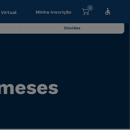
0
Minha Inscrição
 Virtual
Dúvidas
 meses