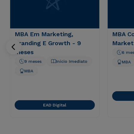
MBA Em Marketing,
MBA Co
Branding E Growth - 9
Market
meses
6 me
9 meses
Início Imediato
MBA
MBA
EAD Digital