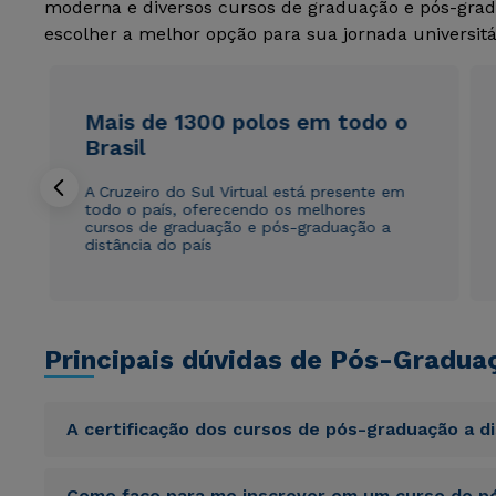
moderna e diversos cursos de graduação e pós-grad
escolher a melhor opção para sua jornada universitá
Mais de 1300 polos em todo o
Brasil
A Cruzeiro do Sul Virtual está presente em
todo o país, oferecendo os melhores
cursos de graduação e pós-graduação a
distância do país
Principais dúvidas de Pós-Gradua
A certificação dos cursos de pós-graduação a d
Sed ut perspiciatis unde omnis iste natus error sit vol
Como faço para me inscrever em um curso de pó