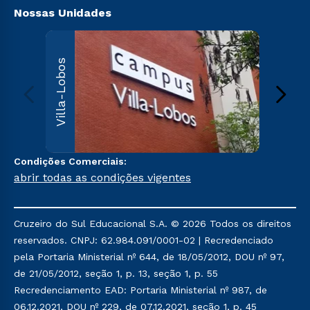
Nossas Unidades
Villa
Villa-Lobos
Av. Imper
Leopoldin
Leopoldi
Paulo, S
000
Sai
Condições Comerciais:
abrir todas as condições vigentes
Cruzeiro do Sul Educacional S.A. © 2026 Todos os direitos
reservados. CNPJ: 62.984.091/0001-02 | Recredenciado
pela Portaria Ministerial nº 644, de 18/05/2012, DOU nº 97,
de 21/05/2012, seção 1, p. 13, seção 1, p. 55
Recredenciamento EAD: Portaria Ministerial nº 987, de
06.12.2021, DOU nº 229, de 07.12.2021, seção 1, p. 45