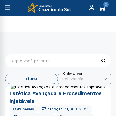
0
Pós-Graduação
Presencial
O que você procura?
TERMOS MAIS BUSCADOS
Relevância
Filtrar
1
º
psicologia
2
º
engenharia
Estética Avançada e Procedimentos
3
º
direito
Injetáveis
4
º
enfermagem
12 meses
Inscrição:
11/06
a
30/11