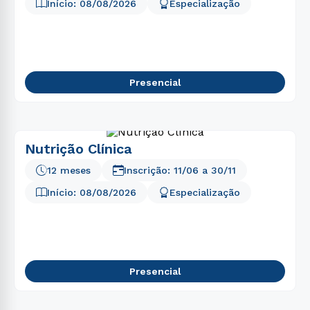
5
º
gestão
Início:
08/08/2026
Especialização
6
º
pedagogia
7
º
biomedicina
8
º
educação física
Presencial
9
º
medicina
10
º
fisioterapia
Nutrição Clínica
12 meses
Inscrição:
11/06
a
30/11
Início:
08/08/2026
Especialização
Presencial