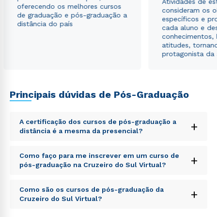
Atividades de e
autorizo que meus dados sejam utilizados para o
oferecendo os melhores cursos
consideram os o
envio de conteúdos da Cruzeiro do Sul.
de graduação e pós-graduação a
específicos e pro
distância do país
cada aluno e de
conhecimentos, 
atitudes, tornan
protagonista da
Principais dúvidas de Pós-Graduação
A certificação dos cursos de pós-graduação a
+
distância é a mesma da presencial?
Sed ut perspiciatis unde omnis iste natus error sit
Como faço para me inscrever em um curso de
+
voluptatem accusantium doloremque laudantium,
pós-graduação na Cruzeiro do Sul Virtual?
totam rem aperiam, eaque ipsa quae ab illo inventore
veritatis et quasi architecto beatae vitae dicta sunt
Sed ut perspiciatis unde omnis iste natus error sit
explicabo. Nemo enim ipsam voluptatem quia
Como são os cursos de pós-graduação da
+
voluptatem accusantium doloremque laudantium,
voluptas sit aspernatur aut odit aut fugit, sed quia
Cruzeiro do Sul Virtual?
totam rem aperiam, eaque ipsa quae ab illo inventore
consequuntur magni dolores eos qui ratione
veritatis et quasi architecto beatae vitae dicta sunt
voluptatem sequi nesciunt.