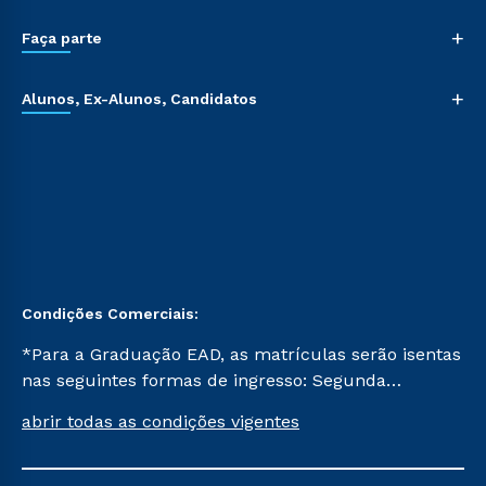
+
Faça parte
+
Alunos, Ex-Alunos, Candidatos
Condições Comerciais:
*Para a Graduação EAD, as matrículas serão isentas
nas seguintes formas de ingresso: Segunda
Graduação, Segunda Graduação 2.0 e Transferência.
abrir todas as condições vigentes
Já para as demais, a taxa de matrícula será de R$
49. *Para a Pós-graduação EAD, as ofertas
mencionadas são referentes aos cursos: Ensino