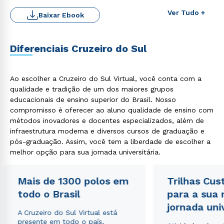
Ver Tudo +
Baixar Ebook
Diferenciais Cruzeiro do Sul
Ao escolher a Cruzeiro do Sul Virtual, você conta com a
qualidade e tradição de um dos maiores grupos
educacionais de ensino superior do Brasil. Nosso
compromisso é oferecer ao aluno qualidade de ensino com
Rápido e fácil
métodos inovadores e docentes especializados, além de
WhatsApp
infraestrutura moderna e diversos cursos de graduação e
pós-graduação. Assim, você tem a liberdade de escolher a
ou
melhor opção para sua jornada universitária.
Mais de 1300 polos em
Trilhas Cus
todo o Brasil
para a sua
jornada uni
A Cruzeiro do Sul Virtual está
Estou de acordo com a
Política de Privacidade.
e
presente em todo o país,