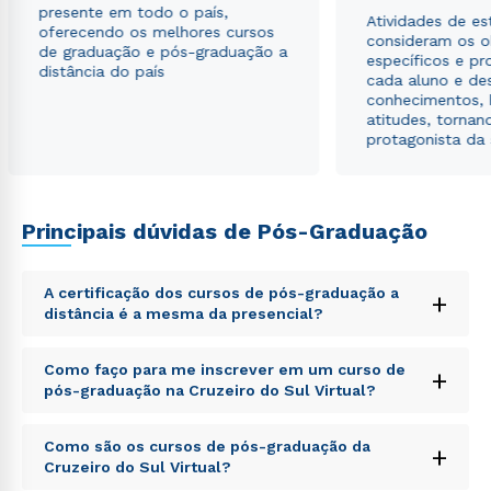
presente em todo o país,
Atividades de e
Estou de acordo com a
Política de Privacidade.
e
oferecendo os melhores cursos
consideram os o
autorizo que meus dados sejam utilizados para o
de graduação e pós-graduação a
específicos e pro
envio de conteúdos da Cruzeiro do Sul.
distância do país
cada aluno e de
conhecimentos, 
atitudes, tornan
protagonista da
Principais dúvidas de Pós-Graduação
A certificação dos cursos de pós-graduação a
+
distância é a mesma da presencial?
Sed ut perspiciatis unde omnis iste natus error sit
Como faço para me inscrever em um curso de
+
voluptatem accusantium doloremque laudantium,
pós-graduação na Cruzeiro do Sul Virtual?
totam rem aperiam, eaque ipsa quae ab illo inventore
veritatis et quasi architecto beatae vitae dicta sunt
Sed ut perspiciatis unde omnis iste natus error sit
explicabo. Nemo enim ipsam voluptatem quia
Como são os cursos de pós-graduação da
+
voluptatem accusantium doloremque laudantium,
voluptas sit aspernatur aut odit aut fugit, sed quia
Cruzeiro do Sul Virtual?
totam rem aperiam, eaque ipsa quae ab illo inventore
consequuntur magni dolores eos qui ratione