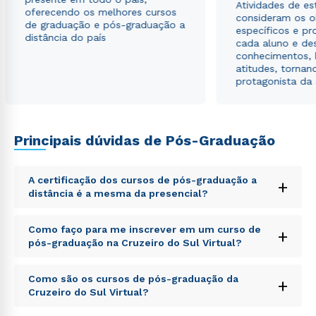
Atividades de e
envio de conteúdos da Cruzeiro do Sul.
oferecendo os melhores cursos
consideram os o
de graduação e pós-graduação a
específicos e pro
distância do país
cada aluno e de
conhecimentos, 
atitudes, tornan
protagonista da
Principais dúvidas de Pós-Graduação
A certificação dos cursos de pós-graduação a
+
distância é a mesma da presencial?
Sed ut perspiciatis unde omnis iste natus error sit
Como faço para me inscrever em um curso de
+
voluptatem accusantium doloremque laudantium,
pós-graduação na Cruzeiro do Sul Virtual?
totam rem aperiam, eaque ipsa quae ab illo inventore
veritatis et quasi architecto beatae vitae dicta sunt
Sed ut perspiciatis unde omnis iste natus error sit
explicabo. Nemo enim ipsam voluptatem quia
Como são os cursos de pós-graduação da
+
voluptatem accusantium doloremque laudantium,
voluptas sit aspernatur aut odit aut fugit, sed quia
Cruzeiro do Sul Virtual?
totam rem aperiam, eaque ipsa quae ab illo inventore
consequuntur magni dolores eos qui ratione
veritatis et quasi architecto beatae vitae dicta sunt