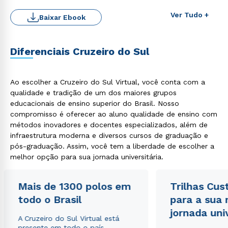
Ver Tudo +
Baixar Ebook
Diferenciais Cruzeiro do Sul
Ao escolher a Cruzeiro do Sul Virtual, você conta com a
qualidade e tradição de um dos maiores grupos
educacionais de ensino superior do Brasil. Nosso
compromisso é oferecer ao aluno qualidade de ensino com
Rápido e fácil
WhatsApp
métodos inovadores e docentes especializados, além de
infraestrutura moderna e diversos cursos de graduação e
ou
pós-graduação. Assim, você tem a liberdade de escolher a
melhor opção para sua jornada universitária.
Mais de 1300 polos em
Trilhas Cus
todo o Brasil
para a sua
jornada uni
Estou de acordo com a
Política de Privacidade.
e
A Cruzeiro do Sul Virtual está
autorizo que meus dados sejam utilizados para o
presente em todo o país,