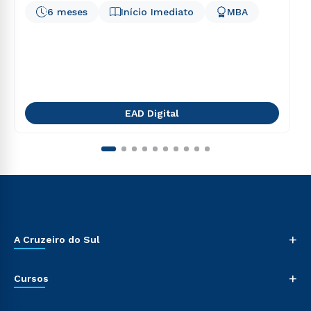
6 meses
Início Imediato
MBA
EAD Digital
+
A Cruzeiro do Sul
+
Cursos