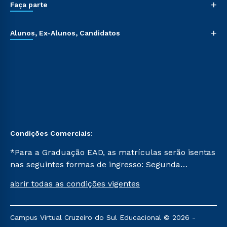
+
Faça parte
+
Alunos, Ex-Alunos, Candidatos
Condições Comerciais:
*Para a Graduação EAD, as matrículas serão isentas
nas seguintes formas de ingresso: Segunda
Graduação, Segunda Graduação 2.0 e Transferência.
abrir todas as condições vigentes
Já para as demais, a taxa de matrícula será de R$
49. *Para a Pós-graduação EAD, as ofertas
mencionadas são referentes aos cursos: Ensino
Campus Virtual Cruzeiro do Sul Educacional © 2026 -
Religioso, Geografia para a Docência e Metodologia