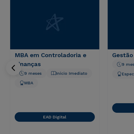
MBA em Controladoria e
Gestão
Finanças
9 me
9 meses
Início Imediato
Espec
MBA
EAD Digital