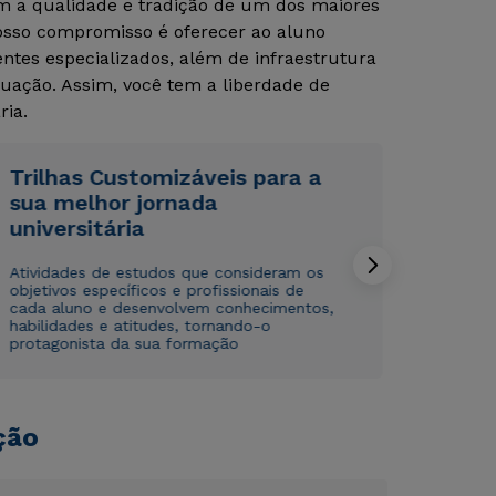
om a qualidade e tradição de um dos maiores
Nosso compromisso é oferecer ao aluno
tes especializados, além de infraestrutura
Rápido e fácil
Rápido e fácil
WhatsApp
WhatsApp
uação. Assim, você tem a liberdade de
ria.
ou
ou
Trilhas Customizáveis para a
sua melhor jornada
universitária
Atividades de estudos que consideram os
Estou de acordo com a
Estou de acordo com a
Política de Privacidade.
Política de Privacidade.
e
e
objetivos específicos e profissionais de
autorizo que meus dados sejam utilizados para o
autorizo que meus dados sejam utilizados para o
cada aluno e desenvolvem conhecimentos,
habilidades e atitudes, tornando-o
envio de conteúdos da Cruzeiro do Sul.
envio de conteúdos da Cruzeiro do Sul.
protagonista da sua formação
ção