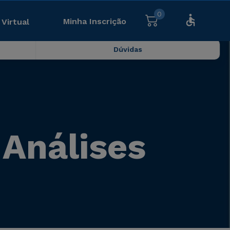
0
Minha Inscrição
 Virtual
Dúvidas
 Análises