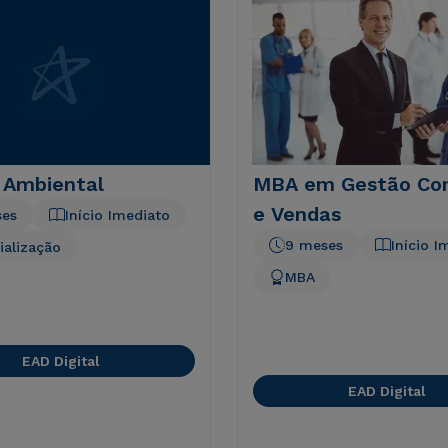
 Ambiental
MBA em Gestão Com
e Vendas
ses
Início Imediato
9 meses
Início I
ialização
MBA
EAD Digital
EAD Digital