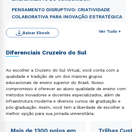
WhatsApp
PENSAMENTO DISRUPTIVO: CRIATIVIDADE
ou
COLABORATIVA PARA INOVAÇÃO ESTRATÉGICA
Ver Tudo +
Baixar Ebook
Diferenciais Cruzeiro do Sul
Estou de acordo com a
Política de Privacidade.
e
autorizo que meus dados sejam utilizados para o
envio de conteúdos da Cruzeiro do Sul.
Ao escolher a Cruzeiro do Sul Virtual, você conta com a
qualidade e tradição de um dos maiores grupos
educacionais de ensino superior do Brasil. Nosso
compromisso é oferecer ao aluno qualidade de ensino com
métodos inovadores e docentes especializados, além de
infraestrutura moderna e diversos cursos de graduação e
pós-graduação. Assim, você tem a liberdade de escolher a
melhor opção para sua jornada universitária.
Mais de 1300 polos em
Trilhas Cus