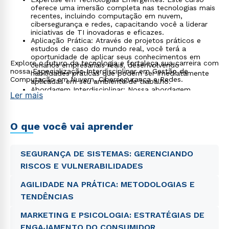
oferece uma imersão completa nas tecnologias mais
recentes, incluindo computação em nuvem,
cibersegurança e redes, capacitando você a liderar
iniciativas de TI inovadoras e eficazes.
Aplicação Prática: Através de projetos práticos e
estudos de caso do mundo real, você terá a
oportunidade de aplicar seus conhecimentos em
Explore o futuro da tecnologia e fortaleça sua carreira com
cenários empresariais reais, desenvolvendo
nossa Especialização Interdisciplinar em Gestão de
habilidades práticas que podem ser imediatamente
Computação em Nuvem, Cibersegurança e Redes.
aplicadas em seu ambiente de trabalho.
Abordagem Interdisciplinar: Nossa abordagem
Ler mais
combina conhecimentos de gestão e tecnologia para
fornecer uma compreensão abrangente das
implicações empresariais das tecnologias de nuvem,
cibersegurança e redes.
O que você vai aprender
Oportunidades de Carreira: Ao concluir este curso,
você estará preparado para uma variedade de papéis
em TI, incluindo arquiteto de soluções em nuvem,
SEGURANÇA DE SISTEMAS: GERENCIANDO
analista de segurança cibernética, engenheiro de
redes, entre outros.
RISCOS E VULNERABILIDADES
AGILIDADE NA PRÁTICA: METODOLOGIAS E
TENDÊNCIAS
MARKETING E PSICOLOGIA: ESTRATÉGIAS DE
ENGAJAMENTO DO CONSUMIDOR
Rápido e fácil