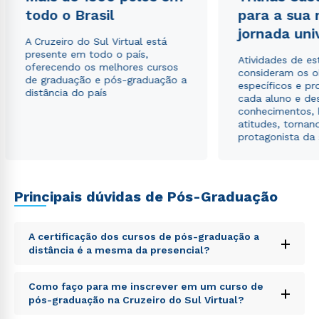
todo o Brasil
para a sua
jornada uni
A Cruzeiro do Sul Virtual está
presente em todo o país,
Atividades de e
oferecendo os melhores cursos
consideram os o
de graduação e pós-graduação a
específicos e pro
distância do país
cada aluno e de
conhecimentos, 
atitudes, tornan
protagonista da
Principais dúvidas de Pós-Graduação
A certificação dos cursos de pós-graduação a
+
distância é a mesma da presencial?
Sed ut perspiciatis unde omnis iste natus error sit
Como faço para me inscrever em um curso de
+
voluptatem accusantium doloremque laudantium,
pós-graduação na Cruzeiro do Sul Virtual?
totam rem aperiam, eaque ipsa quae ab illo inventore