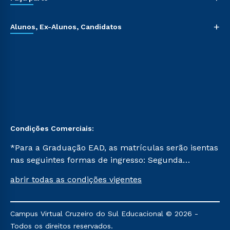
+
Alunos, Ex-Alunos, Candidatos
Condições Comerciais:
*Para a Graduação EAD, as matrículas serão isentas
nas seguintes formas de ingresso: Segunda
Graduação, Segunda Graduação 2.0 e Transferência.
abrir todas as condições vigentes
Já para as demais, a taxa de matrícula será de R$
49. *Para a Pós-graduação EAD, as ofertas
mencionadas são referentes aos cursos: Ensino
Campus Virtual Cruzeiro do Sul Educacional © 2026 -
Religioso, Geografia para a Docência e Metodologia
Todos os direitos reservados.