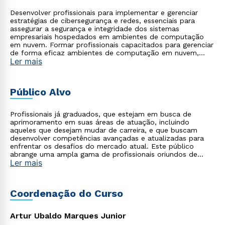
Desenvolver profissionais para implementar e gerenciar
estratégias de cibersegurança e redes, essenciais para
assegurar a segurança e integridade dos sistemas
empresariais hospedados em ambientes de computação
em nuvem. Formar profissionais capacitados para gerenciar
de forma eficaz ambientes de computação em nuvem,
Ler mais
garantindo a segurança da informação e o desempenho
das redes, integrando conhecimentos de gestão e
tecnologia.
Público Alvo
Profissionais já graduados, que estejam em busca de
aprimoramento em suas áreas de atuação, incluindo
aqueles que desejam mudar de carreira, e que buscam
desenvolver competências avançadas e atualizadas para
enfrentar os desafios do mercado atual. Este público
abrange uma ampla gama de profissionais oriundos de
Ler mais
diversas áreas, como tecnologia, saúde, empresarial,
startups, agronegócio, indústria, entre outros, que
reconhecem a importância de se apropriar do poder da
tecnologia moderna aliada à gestão para impulsionar suas
Coordenação do Curso
carreiras e alcançar o sucesso profissional.
Artur Ubaldo Marques Junior