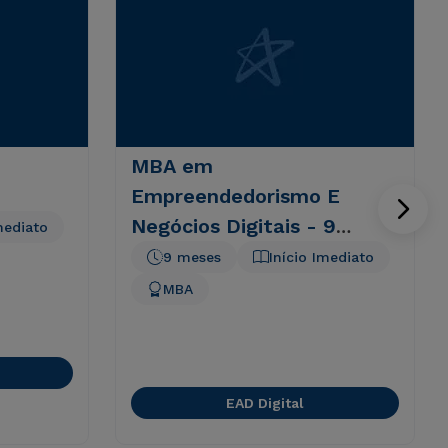
MBA em
Empreendedorismo E
Negócios Digitais - 9
mediato
meses
9 meses
Início Imediato
MBA
EAD Digital