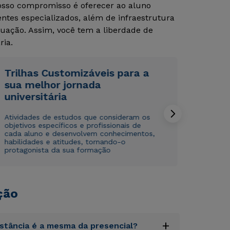
Nosso compromisso é oferecer ao aluno
tes especializados, além de infraestrutura
uação. Assim, você tem a liberdade de
ria.
Trilhas Customizáveis para a
sua melhor jornada
Rápido e fácil
Rápido e fácil
universitária
WhatsApp
WhatsApp
ou
ou
Atividades de estudos que consideram os
objetivos específicos e profissionais de
cada aluno e desenvolvem conhecimentos,
habilidades e atitudes, tornando-o
protagonista da sua formação
ção
Estou de acordo com a
Estou de acordo com a
Política de Privacidade.
Política de Privacidade.
e
e
autorizo que meus dados sejam utilizados para o
autorizo que meus dados sejam utilizados para o
envio de conteúdos da Cruzeiro do Sul.
envio de conteúdos da Cruzeiro do Sul.
+
istância é a mesma da presencial?