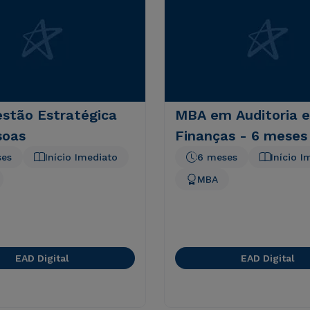
stão Estratégica
MBA em Auditoria e
soas
Finanças - 6 meses
ses
Início Imediato
6 meses
Início I
MBA
EAD Digital
EAD Digital