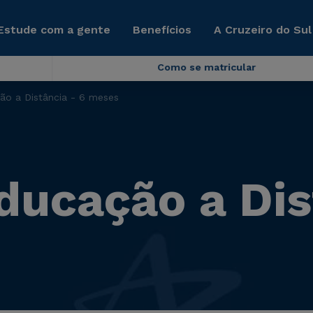
Estude com a gente
Benefícios
A Cruzeiro do Sul
Como se matricular
ão a Distância - 6 meses
ducação a Dis