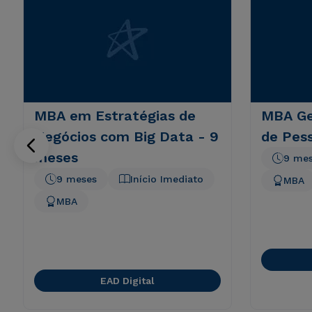
MBA em Estratégias de
MBA Ge
Negócios com Big Data - 9
de Pes
meses
9 me
9 meses
Início Imediato
MBA
MBA
EAD Digital