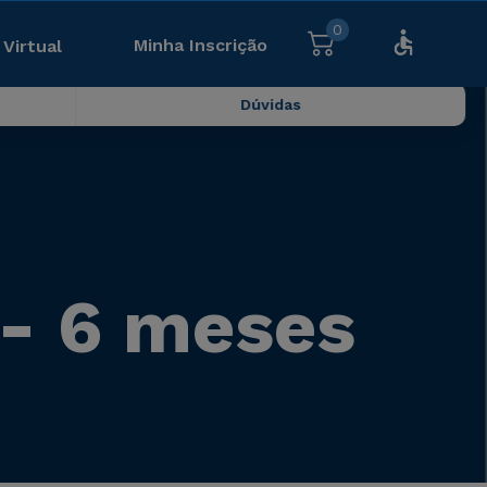
0
Minha Inscrição
 Virtual
Dúvidas
 - 6 meses