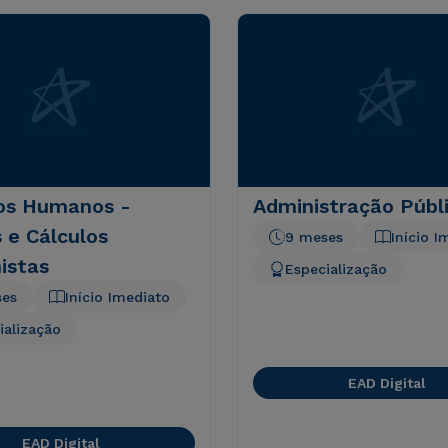
os Humanos -
Administração Públ
 e Cálculos
9 meses
Início I
istas
Especialização
ses
Início Imediato
ialização
EAD Digital
EAD Digital