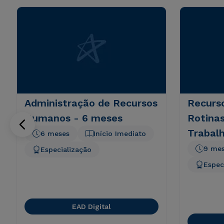
Administração de Recursos
Recurs
Humanos - 6 meses
Rotinas
Trabalh
6 meses
Início Imediato
9 me
Especialização
Espec
EAD Digital