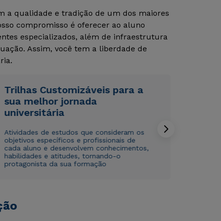
om a qualidade e tradição de um dos maiores
Nosso compromisso é oferecer ao aluno
Rápido e fácil
Rápido e fácil
tes especializados, além de infraestrutura
WhatsApp
WhatsApp
uação. Assim, você tem a liberdade de
ou
ou
ria.
Trilhas Customizáveis para a
sua melhor jornada
universitária
Atividades de estudos que consideram os
Estou de acordo com a
Estou de acordo com a
Política de Privacidade.
Política de Privacidade.
e
e
objetivos específicos e profissionais de
autorizo que meus dados sejam utilizados para o
autorizo que meus dados sejam utilizados para o
cada aluno e desenvolvem conhecimentos,
envio de conteúdos da Cruzeiro do Sul.
envio de conteúdos da Cruzeiro do Sul.
habilidades e atitudes, tornando-o
protagonista da sua formação
ção