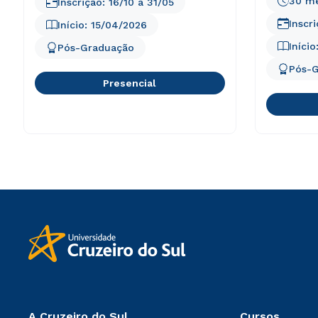
30 m
Inscrição:
16/10
a
31/05
Inscr
Início:
15/04/2026
Início
Pós-Graduação
Pós-
Presencial
A Cruzeiro do Sul
Cursos