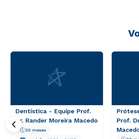
consequuntur magni dolores eos qui ratione voluptatem 
Vo
Dentística - Equipe Prof.
Prótese
Dr. Rander Moreira Macedo
Prof. D
Maced
30 meses