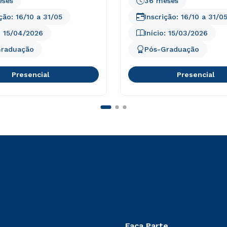
eses
36 meses
ição:
16/10
a
31/05
Inscrição:
16/10
a
31/0
:
15/04/2026
Início:
15/03/2026
Graduação
Pós-Graduação
Presencial
Presencial
Faça Parte