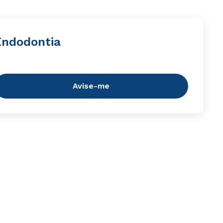
Endodontia
Avise-me