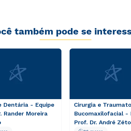
sequi nesciunt.
cê também pode se interes
 Dentária - Equipe
Cirurgia e Traumato
r. Rander Moreira
Bucomaxilofacial -
o
Prof. Dr. André Zéto