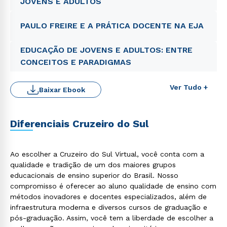
JOVENS E ADULTOS
PAULO FREIRE E A PRÁTICA DOCENTE NA EJA
EDUCAÇÃO DE JOVENS E ADULTOS: ENTRE
CONCEITOS E PARADIGMAS
Ver Tudo +
Baixar Ebook
Rápido e fácil
WhatsApp
ou
Diferenciais Cruzeiro do Sul
Ao escolher a Cruzeiro do Sul Virtual, você conta com a
qualidade e tradição de um dos maiores grupos
educacionais de ensino superior do Brasil. Nosso
compromisso é oferecer ao aluno qualidade de ensino com
métodos inovadores e docentes especializados, além de
Estou de acordo com a
Política de Privacidade.
e
autorizo que meus dados sejam utilizados para o
infraestrutura moderna e diversos cursos de graduação e
envio de conteúdos da Cruzeiro do Sul.
pós-graduação. Assim, você tem a liberdade de escolher a