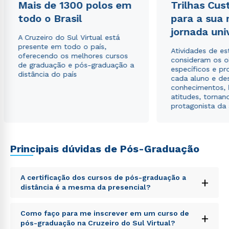
Mais de 1300 polos em
Trilhas Cus
todo o Brasil
para a sua
Estou de acordo com a
Política de Privacidade.
e
autorizo que meus dados sejam utilizados para o
jornada uni
A Cruzeiro do Sul Virtual está
envio de conteúdos da Cruzeiro do Sul.
presente em todo o país,
Atividades de e
oferecendo os melhores cursos
consideram os o
de graduação e pós-graduação a
específicos e pro
distância do país
cada aluno e de
conhecimentos, 
atitudes, tornan
protagonista da
Principais dúvidas de Pós-Graduação
A certificação dos cursos de pós-graduação a
+
distância é a mesma da presencial?
Sed ut perspiciatis unde omnis iste natus error sit
Como faço para me inscrever em um curso de
+
voluptatem accusantium doloremque laudantium,
pós-graduação na Cruzeiro do Sul Virtual?