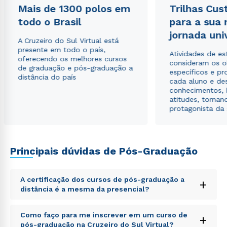
Mais de 1300 polos em
Trilhas Cus
todo o Brasil
para a sua
jornada uni
A Cruzeiro do Sul Virtual está
Estou de acordo com a
Política de Privacidade.
e
presente em todo o país,
autorizo que meus dados sejam utilizados para o
Atividades de e
oferecendo os melhores cursos
envio de conteúdos da Cruzeiro do Sul.
consideram os o
de graduação e pós-graduação a
específicos e pro
distância do país
cada aluno e de
conhecimentos, 
atitudes, tornan
protagonista da
Principais dúvidas de Pós-Graduação
A certificação dos cursos de pós-graduação a
+
distância é a mesma da presencial?
Sed ut perspiciatis unde omnis iste natus error sit
Como faço para me inscrever em um curso de
+
voluptatem accusantium doloremque laudantium,
pós-graduação na Cruzeiro do Sul Virtual?