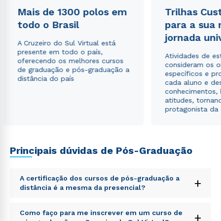
Mais de 1300 polos em
Trilhas Cus
todo o Brasil
Estou de acordo com a
Política de Privacidade.
para a sua
e
autorizo que meus dados sejam utilizados para o
jornada uni
envio de conteúdos da Cruzeiro do Sul.
A Cruzeiro do Sul Virtual está
presente em todo o país,
Atividades de e
oferecendo os melhores cursos
consideram os o
de graduação e pós-graduação a
específicos e pro
distância do país
cada aluno e de
conhecimentos, 
atitudes, tornan
protagonista da
Principais dúvidas de Pós-Graduação
A certificação dos cursos de pós-graduação a
+
distância é a mesma da presencial?
Sed ut perspiciatis unde omnis iste natus error sit
Como faço para me inscrever em um curso de
+
voluptatem accusantium doloremque laudantium,