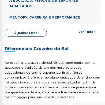
A EDUCAÇÃO FÍSICA E OS ESPORTES
ADAPTADOS
MENTORY: CARREIRA E PERFORMANCE
Ver Tudo +
Baixar Ebook
Diferenciais Cruzeiro do Sul
Ao escolher a Cruzeiro do Sul Virtual, você conta com a
qualidade e tradição de um dos maiores grupos
Rápido e fácil
WhatsApp
educacionais de ensino superior do Brasil. Nosso
compromisso é oferecer ao aluno qualidade de ensino com
ou
métodos inovadores e docentes especializados, além de
infraestrutura moderna e diversos cursos de graduação e
pós-graduação. Assim, você tem a liberdade de escolher a
melhor opção para sua jornada universitária.