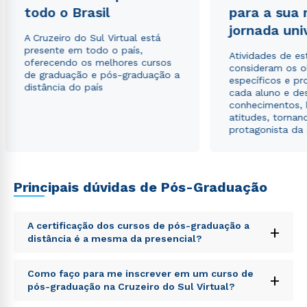
envio de conteúdos da Cruzeiro do Sul.
todo o Brasil
para a sua
jornada uni
A Cruzeiro do Sul Virtual está
presente em todo o país,
Atividades de e
oferecendo os melhores cursos
consideram os o
de graduação e pós-graduação a
específicos e pro
distância do país
cada aluno e de
conhecimentos, 
atitudes, tornan
protagonista da
Principais dúvidas de Pós-Graduação
A certificação dos cursos de pós-graduação a
+
distância é a mesma da presencial?
Sed ut perspiciatis unde omnis iste natus error sit
Como faço para me inscrever em um curso de
+
voluptatem accusantium doloremque laudantium,
pós-graduação na Cruzeiro do Sul Virtual?
totam rem aperiam, eaque ipsa quae ab illo inventore