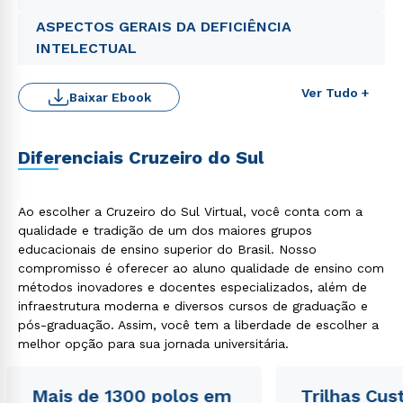
ASPECTOS GERAIS DA DEFICIÊNCIA
INTELECTUAL
Ver Tudo +
Baixar Ebook
Diferenciais Cruzeiro do Sul
Rápido e fácil
WhatsApp
Ao escolher a Cruzeiro do Sul Virtual, você conta com a
qualidade e tradição de um dos maiores grupos
ou
educacionais de ensino superior do Brasil. Nosso
compromisso é oferecer ao aluno qualidade de ensino com
métodos inovadores e docentes especializados, além de
infraestrutura moderna e diversos cursos de graduação e
pós-graduação. Assim, você tem a liberdade de escolher a
melhor opção para sua jornada universitária.
Estou de acordo com a
Política de Privacidade.
e
Mais de 1300 polos em
autorizo que meus dados sejam utilizados para o
Trilhas Cus