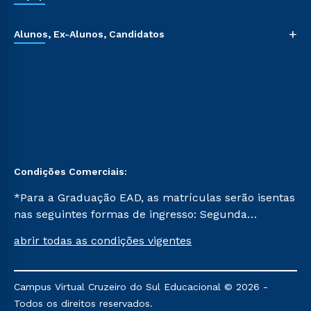
+
Alunos, Ex-Alunos, Candidatos
Condições Comerciais:
*Para a Graduação EAD, as matrículas serão isentas
nas seguintes formas de ingresso: Segunda
Graduação, Segunda Graduação 2.0 e Transferência.
abrir todas as condições vigentes
Já para as demais, a taxa de matrícula será de R$
49. *Para a Pós-graduação EAD, as ofertas
mencionadas são referentes aos cursos: Ensino
Campus Virtual Cruzeiro do Sul Educacional © 2026 -
Religioso, Geografia para a Docência e Metodologia
Todos os direitos reservados.