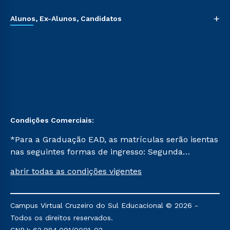
+
Alunos, Ex-Alunos, Candidatos
Condições Comerciais:
*Para a Graduação EAD, as matrículas serão isentas
nas seguintes formas de ingresso: Segunda
Graduação, Segunda Graduação 2.0 e Transferência.
abrir todas as condições vigentes
Já para as demais, a taxa de matrícula será de R$
49. *Para a Pós-graduação EAD, as ofertas
mencionadas são referentes aos cursos: Ensino
Campus Virtual Cruzeiro do Sul Educacional © 2026 -
Religioso, Geografia para a Docência e Metodologia
Todos os direitos reservados.
do Ensino de História: Questões Atuais.