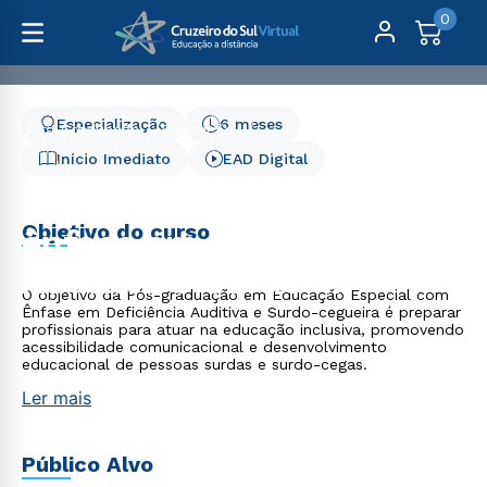
0
Especialização
6 meses
Pós-Graduação
Educação
Educação especial com ênfase em Deficiência Auditiva e
Início Imediato
EAD Digital
Surdo-cegueira - 6 meses
Educação especial com
Objetivo do curso
ênfase em Deficiência
Auditiva e Surdo-
O objetivo da Pós-graduação em Educação Especial com
cegueira - 6 meses
Ênfase em Deficiência Auditiva e Surdo-cegueira é preparar
profissionais para atuar na educação inclusiva, promovendo
acessibilidade comunicacional e desenvolvimento
educacional de pessoas surdas e surdo-cegas.
Ler mais
Público Alvo