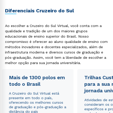
Diferenciais Cruzeiro do Sul
Ao escolher a Cruzeiro do Sul Virtual, você conta com a
qualidade e tradição de um dos maiores grupos
educacionais de ensino superior do Brasil. Nosso
compromisso é oferecer ao aluno qualidade de ensino com
métodos inovadores e docentes especializados, além de
infraestrutura moderna e diversos cursos de graduação e
Rápido e fácil
WhatsApp
pós-graduação. Assim, você tem a liberdade de escolher a
melhor opção para sua jornada universitária.
ou
Mais de 1300 polos em
Trilhas Cus
todo o Brasil
para a sua
jornada uni
A Cruzeiro do Sul Virtual está
presente em todo o país,
Atividades de e
oferecendo os melhores cursos
Estou de acordo com a
Política de Privacidade.
e
consideram os o
de graduação e pós-graduação a
autorizo que meus dados sejam utilizados para o
específicos e pro
distância do país
envio de conteúdos da Cruzeiro do Sul.