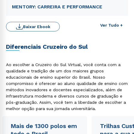
MENTORY: CARREIRA E PERFORMANCE
Ver Tudo +
Baixar Ebook
Diferenciais Cruzeiro do Sul
Ao escolher a Cruzeiro do Sul Virtual, você conta com a
qualidade e tradição de um dos maiores grupos
educacionais de ensino superior do Brasil. Nosso
Rápido e fácil
WhatsApp
compromisso é oferecer ao aluno qualidade de ensino com
métodos inovadores e docentes especializados, além de
ou
infraestrutura moderna e diversos cursos de graduação e
pós-graduação. Assim, você tem a liberdade de escolher a
melhor opção para sua jornada universitária.
Mais de 1300 polos em
Trilhas Cus
todo o Brasil
para a sua