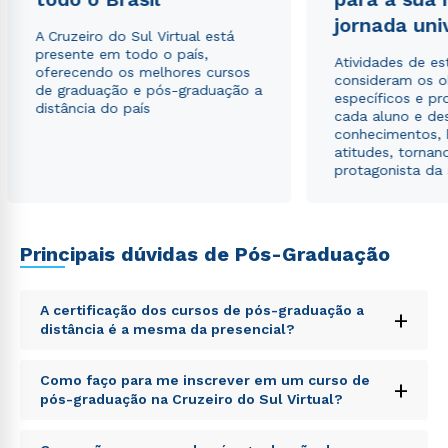
Estou de acordo com a
Política de Privacidade.
e
jornada uni
autorizo que meus dados sejam utilizados para o
A Cruzeiro do Sul Virtual está
envio de conteúdos da Cruzeiro do Sul.
presente em todo o país,
Atividades de e
oferecendo os melhores cursos
consideram os o
de graduação e pós-graduação a
específicos e pro
distância do país
cada aluno e de
conhecimentos, 
atitudes, tornan
protagonista da
Principais dúvidas de Pós-Graduação
A certificação dos cursos de pós-graduação a
+
distância é a mesma da presencial?
Sed ut perspiciatis unde omnis iste natus error sit
Como faço para me inscrever em um curso de
+
voluptatem accusantium doloremque laudantium,
pós-graduação na Cruzeiro do Sul Virtual?
totam rem aperiam, eaque ipsa quae ab illo inventore
veritatis et quasi architecto beatae vitae dicta sunt
Sed ut perspiciatis unde omnis iste natus error sit