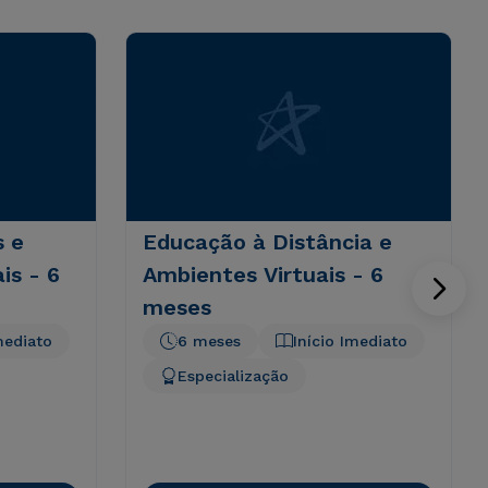
s e
Educação à Distância e
is - 6
Ambientes Virtuais - 6
meses
mediato
6 meses
Início Imediato
Especialização