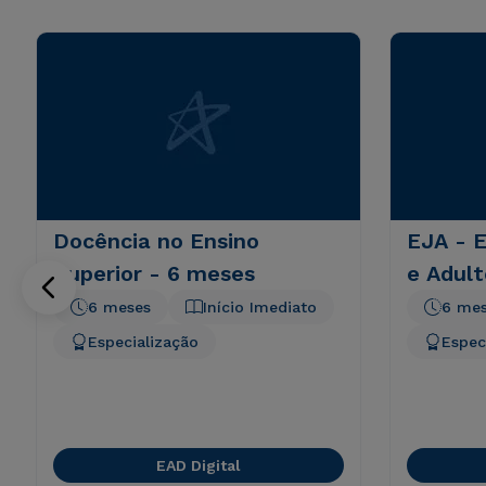
Docência no Ensino
EJA - 
Superior - 6 meses
e Adult
6 meses
Início Imediato
6 me
Especialização
Espec
EAD Digital