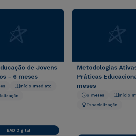
Educação de Jovens
Metodologias Ativa
os - 6 meses
Práticas Educaciona
meses
ses
Início Imediato
6 meses
Início I
ialização
Especialização
EAD Digital