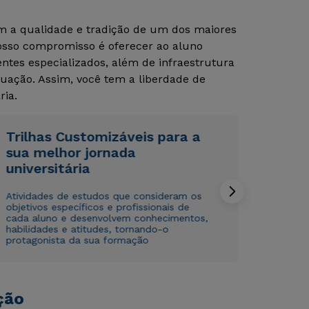
om a qualidade e tradição de um dos maiores
Nosso compromisso é oferecer ao aluno
Rápido e fácil
Rápido e fácil
tes especializados, além de infraestrutura
WhatsApp
WhatsApp
uação. Assim, você tem a liberdade de
ou
ou
ria.
Trilhas Customizáveis para a
sua melhor jornada
universitária
Estou de acordo com a
Estou de acordo com a
Política de Privacidade.
Política de Privacidade.
e
e
Atividades de estudos que consideram os
autorizo que meus dados sejam utilizados para o
autorizo que meus dados sejam utilizados para o
objetivos específicos e profissionais de
envio de conteúdos da Cruzeiro do Sul.
envio de conteúdos da Cruzeiro do Sul.
cada aluno e desenvolvem conhecimentos,
habilidades e atitudes, tornando-o
protagonista da sua formação
ção