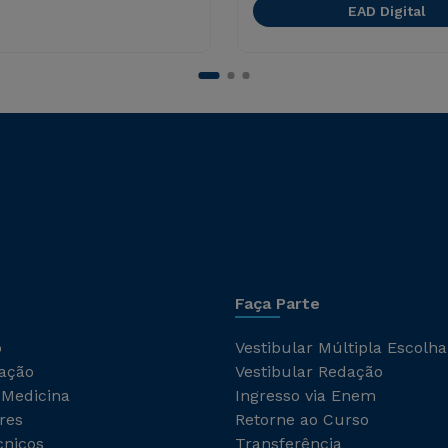
EAD Digital
Faça Parte
o
Vestibular Múltipla Escolha
ação
Vestibular Redação
 Medicina
Ingresso via Enem
res
Retorne ao Curso
cnicos
Transferência