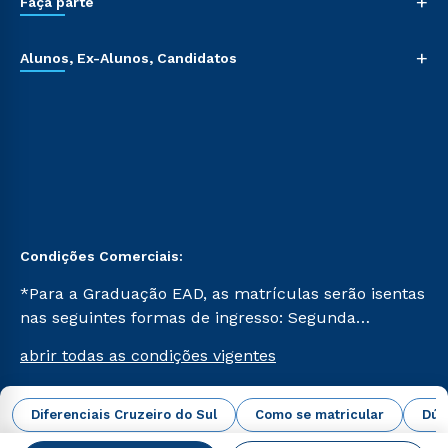
+
Faça parte
+
Alunos, Ex-Alunos, Candidatos
Condições Comerciais:
*Para a Graduação EAD, as matrículas serão isentas
nas seguintes formas de ingresso: Segunda
Graduação, Segunda Graduação 2.0 e Transferência.
abrir todas as condições vigentes
Já para as demais, a taxa de matrícula será de R$
49. *Para a Pós-graduação EAD, as ofertas
mencionadas são referentes aos cursos: Ensino
Diferenciais Cruzeiro do Sul
Como se matricular
Dúv
Campus Virtual Cruzeiro do Sul Educacional © 2026 -
Religioso, Geografia para a Docência e Metodologia
Todos os direitos reservados.