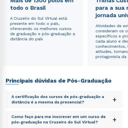
Mais de 1300 polos em
Trilhas Cus
todo o Brasil
para a sua
jornada uni
A Cruzeiro do Sul Virtual está
presente em todo o país,
Atividades de e
oferecendo os melhores cursos
consideram os o
de graduação e pós-graduação a
específicos e pro
distância do país
cada aluno e de
conhecimentos, 
atitudes, tornan
protagonista da
Principais dúvidas de Pós-Graduação
A certificação dos cursos de pós-graduação a
+
distância é a mesma da presencial?
Sed ut perspiciatis unde omnis iste natus error sit
Como faço para me inscrever em um curso de
+
voluptatem accusantium doloremque laudantium,
pós-graduação na Cruzeiro do Sul Virtual?
totam rem aperiam, eaque ipsa quae ab illo inventore