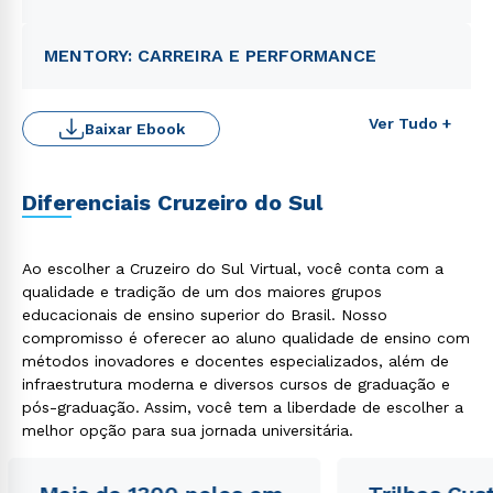
MENTORY: CARREIRA E PERFORMANCE
Ver Tudo +
Baixar Ebook
Rápido e fácil
WhatsApp
Diferenciais Cruzeiro do Sul
ou
Ao escolher a Cruzeiro do Sul Virtual, você conta com a
qualidade e tradição de um dos maiores grupos
educacionais de ensino superior do Brasil. Nosso
compromisso é oferecer ao aluno qualidade de ensino com
métodos inovadores e docentes especializados, além de
Estou de acordo com a
Política de Privacidade.
e
infraestrutura moderna e diversos cursos de graduação e
autorizo que meus dados sejam utilizados para o
pós-graduação. Assim, você tem a liberdade de escolher a
envio de conteúdos da Cruzeiro do Sul.
melhor opção para sua jornada universitária.