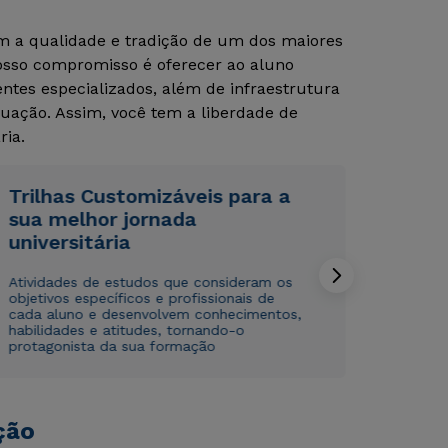
om a qualidade e tradição de um dos maiores
Nosso compromisso é oferecer ao aluno
tes especializados, além de infraestrutura
uação. Assim, você tem a liberdade de
ria.
Trilhas Customizáveis para a
Rápido e fácil
Rápido e fácil
sua melhor jornada
WhatsApp
WhatsApp
universitária
ou
ou
Atividades de estudos que consideram os
objetivos específicos e profissionais de
cada aluno e desenvolvem conhecimentos,
habilidades e atitudes, tornando-o
protagonista da sua formação
Estou de acordo com a
Estou de acordo com a
Política de Privacidade.
Política de Privacidade.
e
e
autorizo que meus dados sejam utilizados para o
autorizo que meus dados sejam utilizados para o
ção
envio de conteúdos da Cruzeiro do Sul.
envio de conteúdos da Cruzeiro do Sul.