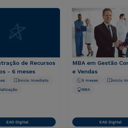
stração de Recursos
MBA em Gestão Com
s - 6 meses
e Vendas
ses
Início Imediato
9 meses
Início I
ialização
MBA
EAD Digital
EAD Digital