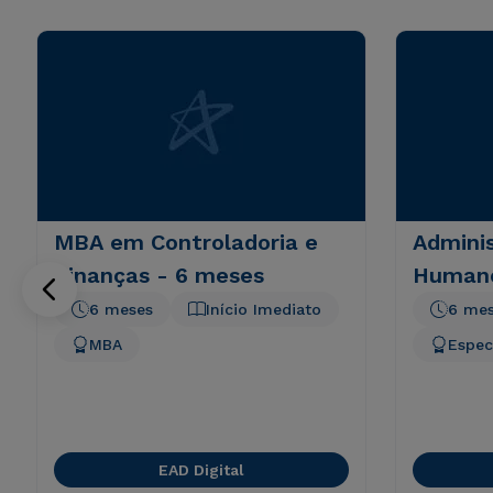
MBA em Controladoria e
Admini
Finanças - 6 meses
Humano
6 meses
Início Imediato
6 me
MBA
Espec
EAD Digital