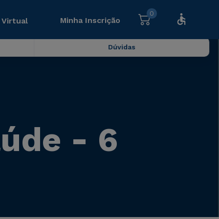
0
Minha Inscrição
 Virtual
Dúvidas
úde - 6