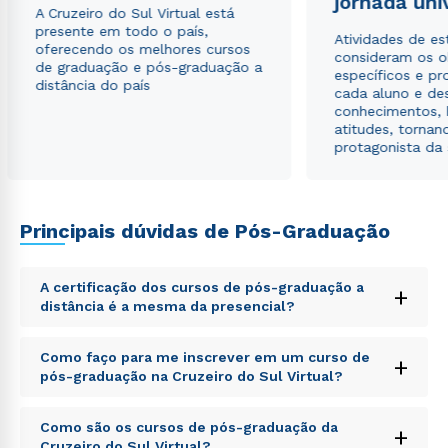
jornada uni
A Cruzeiro do Sul Virtual está
presente em todo o país,
Atividades de e
oferecendo os melhores cursos
consideram os o
de graduação e pós-graduação a
específicos e pro
distância do país
cada aluno e de
conhecimentos, 
atitudes, tornan
protagonista da
Principais dúvidas de Pós-Graduação
A certificação dos cursos de pós-graduação a
+
distância é a mesma da presencial?
Sed ut perspiciatis unde omnis iste natus error sit
Como faço para me inscrever em um curso de
+
voluptatem accusantium doloremque laudantium,
pós-graduação na Cruzeiro do Sul Virtual?
totam rem aperiam, eaque ipsa quae ab illo inventore
veritatis et quasi architecto beatae vitae dicta sunt
Sed ut perspiciatis unde omnis iste natus error sit
explicabo. Nemo enim ipsam voluptatem quia
Como são os cursos de pós-graduação da
+
voluptatem accusantium doloremque laudantium,
voluptas sit aspernatur aut odit aut fugit, sed quia
Cruzeiro do Sul Virtual?