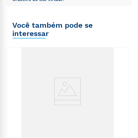
totam rem aperiam, eaque ipsa quae ab illo inventore
consequuntur magni dolores eos qui ratione
veritatis et quasi architecto beatae vitae dicta sunt
voluptatem sequi nesciunt.
Sed ut perspiciatis unde omnis iste natus error sit
explicabo. Nemo enim ipsam voluptatem quia
voluptatem accusantium doloremque laudantium,
voluptas sit aspernatur aut odit aut fugit, sed quia
Você também pode se
totam rem aperiam, eaque ipsa quae ab illo inventore
consequuntur magni dolores eos qui ratione
veritatis et quasi architecto beatae vitae dicta sunt
interessar
voluptatem sequi nesciunt.
explicabo. Nemo enim ipsam voluptatem quia
voluptas sit aspernatur aut odit aut fugit, sed quia
consequuntur magni dolores eos qui ratione
voluptatem sequi nesciunt.