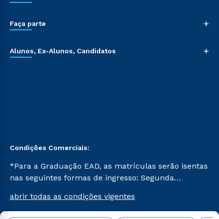
+
Faça parte
+
Alunos, Ex-Alunos, Candidatos
Condições Comerciais:
*Para a Graduação EAD, as matrículas serão isentas
nas seguintes formas de ingresso: Segunda
Graduação, Segunda Graduação 2.0 e Transferência.
abrir todas as condições vigentes
Já para as demais, a taxa de matrícula será de R$
49. *Para a Pós-graduação EAD, as ofertas