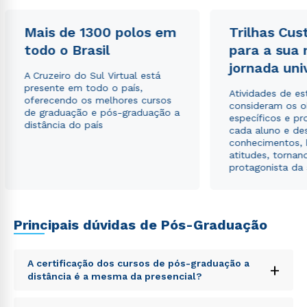
Mais de 1300 polos em
Trilhas Cus
todo o Brasil
para a sua
jornada uni
A Cruzeiro do Sul Virtual está
presente em todo o país,
Atividades de e
Estou de acordo com a
Política de Privacidade.
e
oferecendo os melhores cursos
consideram os o
autorizo que meus dados sejam utilizados para o
de graduação e pós-graduação a
específicos e pro
envio de conteúdos da Cruzeiro do Sul.
distância do país
cada aluno e de
conhecimentos, 
atitudes, tornan
protagonista da
Principais dúvidas de Pós-Graduação
A certificação dos cursos de pós-graduação a
+
distância é a mesma da presencial?
Sed ut perspiciatis unde omnis iste natus error sit