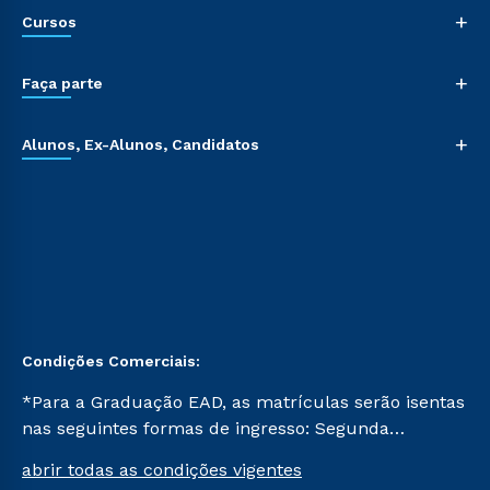
+
Cursos
+
Faça parte
+
Alunos, Ex-Alunos, Candidatos
Condições Comerciais:
*Para a Graduação EAD, as matrículas serão isentas
nas seguintes formas de ingresso: Segunda
Graduação, Segunda Graduação 2.0 e Transferência.
abrir todas as condições vigentes
Já para as demais, a taxa de matrícula será de R$