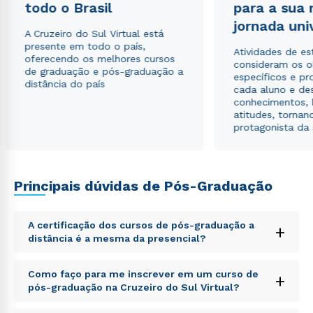
todo o Brasil
para a sua
Estou de acordo com a
Política de Privacidade.
e
autorizo que meus dados sejam utilizados para o
jornada uni
envio de conteúdos da Cruzeiro do Sul.
A Cruzeiro do Sul Virtual está
presente em todo o país,
Atividades de e
oferecendo os melhores cursos
consideram os o
de graduação e pós-graduação a
específicos e pro
distância do país
cada aluno e de
conhecimentos, 
atitudes, tornan
protagonista da
Principais dúvidas de Pós-Graduação
A certificação dos cursos de pós-graduação a
+
distância é a mesma da presencial?
Sed ut perspiciatis unde omnis iste natus error sit
Como faço para me inscrever em um curso de
+
voluptatem accusantium doloremque laudantium,
pós-graduação na Cruzeiro do Sul Virtual?
totam rem aperiam, eaque ipsa quae ab illo inventore
veritatis et quasi architecto beatae vitae dicta sunt