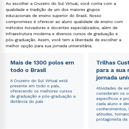
Ao escolher a Cruzeiro do Sul Virtual, você conta com a
Rápido e fácil
qualidade e tradição de um dos maiores grupos
WhatsApp
educacionais de ensino superior do Brasil. Nosso
ou
compromisso é oferecer ao aluno qualidade de ensino com
métodos inovadores e docentes especializados, além de
infraestrutura moderna e diversos cursos de graduação e
pós-graduação. Assim, você tem a liberdade de escolher a
melhor opção para sua jornada universitária.
Mais de 1300 polos em
Trilhas Cus
Estou de acordo com a
Política de Privacidade.
e
todo o Brasil
para a sua
autorizo que meus dados sejam utilizados para o
envio de conteúdos da Cruzeiro do Sul.
jornada uni
A Cruzeiro do Sul Virtual está
presente em todo o país,
Atividades de e
oferecendo os melhores cursos
consideram os o
de graduação e pós-graduação a
específicos e pro
distância do país
cada aluno e de
conhecimentos, 
atitudes, tornan
protagonista da