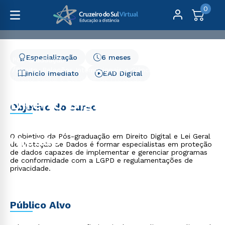
0
Especialização
6 meses
Pós-Graduação
Direito, Relações Internacionais e Ciência Política
Início Imediato
EAD Digital
Direito Digital e Lei Geral de Proteção de Dados - 6
meses
Direito Digital e Lei Geral
Objetivo do curso
de Proteção de Dados - 6
meses
O objetivo da Pós-graduação em Direito Digital e Lei Geral
de Proteção de Dados é formar especialistas em proteção
de dados capazes de implementar e gerenciar programas
de conformidade com a LGPD e regulamentações de
privacidade.
Público Alvo