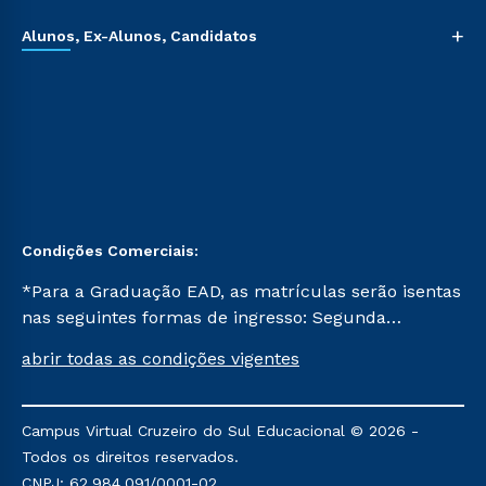
+
Alunos, Ex-Alunos, Candidatos
Condições Comerciais:
*Para a Graduação EAD, as matrículas serão isentas
nas seguintes formas de ingresso: Segunda
Graduação, Segunda Graduação 2.0 e Transferência.
abrir todas as condições vigentes
Já para as demais, a taxa de matrícula será de R$
49. *Para a Pós-graduação EAD, as ofertas
mencionadas são referentes aos cursos: Ensino
Campus Virtual Cruzeiro do Sul Educacional © 2026 -
Religioso, Geografia para a Docência e Metodologia
Todos os direitos reservados.
do Ensino de História: Questões Atuais.
CNPJ: 62.984.091/0001-02