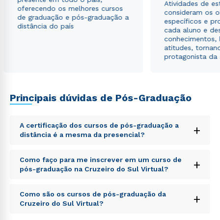
Atividades de e
oferecendo os melhores cursos
consideram os o
de graduação e pós-graduação a
específicos e pro
distância do país
cada aluno e de
conhecimentos, 
atitudes, tornan
protagonista da
Principais dúvidas de Pós-Graduação
A certificação dos cursos de pós-graduação a
+
distância é a mesma da presencial?
Sed ut perspiciatis unde omnis iste natus error sit
Como faço para me inscrever em um curso de
+
voluptatem accusantium doloremque laudantium,
pós-graduação na Cruzeiro do Sul Virtual?
totam rem aperiam, eaque ipsa quae ab illo inventore
veritatis et quasi architecto beatae vitae dicta sunt
Sed ut perspiciatis unde omnis iste natus error sit
explicabo. Nemo enim ipsam voluptatem quia
Como são os cursos de pós-graduação da
+
voluptatem accusantium doloremque laudantium,
voluptas sit aspernatur aut odit aut fugit, sed quia
Cruzeiro do Sul Virtual?
totam rem aperiam, eaque ipsa quae ab illo inventore
consequuntur magni dolores eos qui ratione
veritatis et quasi architecto beatae vitae dicta sunt