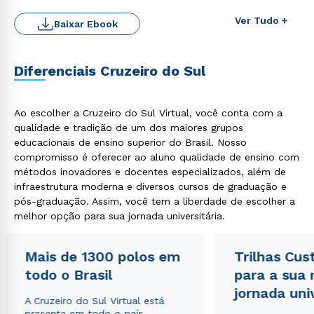
Ver Tudo +
Baixar Ebook
Diferenciais Cruzeiro do Sul
Ao escolher a Cruzeiro do Sul Virtual, você conta com a
qualidade e tradição de um dos maiores grupos
educacionais de ensino superior do Brasil. Nosso
Rápido e fácil
WhatsApp
compromisso é oferecer ao aluno qualidade de ensino com
métodos inovadores e docentes especializados, além de
ou
infraestrutura moderna e diversos cursos de graduação e
pós-graduação. Assim, você tem a liberdade de escolher a
melhor opção para sua jornada universitária.
Mais de 1300 polos em
Trilhas Cus
todo o Brasil
para a sua
Estou de acordo com a
Política de Privacidade.
e
jornada uni
autorizo que meus dados sejam utilizados para o
A Cruzeiro do Sul Virtual está
envio de conteúdos da Cruzeiro do Sul.
presente em todo o país,