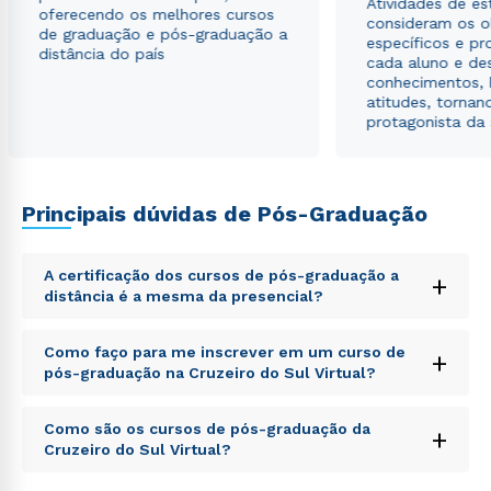
Atividades de e
oferecendo os melhores cursos
consideram os o
de graduação e pós-graduação a
específicos e pro
distância do país
cada aluno e de
conhecimentos, 
atitudes, tornan
protagonista da
Principais dúvidas de Pós-Graduação
A certificação dos cursos de pós-graduação a
+
distância é a mesma da presencial?
Sed ut perspiciatis unde omnis iste natus error sit
Como faço para me inscrever em um curso de
+
voluptatem accusantium doloremque laudantium,
pós-graduação na Cruzeiro do Sul Virtual?
totam rem aperiam, eaque ipsa quae ab illo inventore
veritatis et quasi architecto beatae vitae dicta sunt
Sed ut perspiciatis unde omnis iste natus error sit
explicabo. Nemo enim ipsam voluptatem quia
Como são os cursos de pós-graduação da
+
voluptatem accusantium doloremque laudantium,
voluptas sit aspernatur aut odit aut fugit, sed quia
Cruzeiro do Sul Virtual?
totam rem aperiam, eaque ipsa quae ab illo inventore
consequuntur magni dolores eos qui ratione
veritatis et quasi architecto beatae vitae dicta sunt
voluptatem sequi nesciunt.