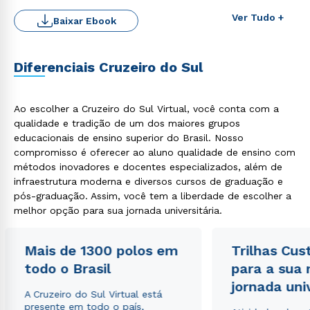
Ver Tudo +
Baixar Ebook
Diferenciais Cruzeiro do Sul
Rápido e fácil
Ao escolher a Cruzeiro do Sul Virtual, você conta com a
WhatsApp
qualidade e tradição de um dos maiores grupos
ou
educacionais de ensino superior do Brasil. Nosso
compromisso é oferecer ao aluno qualidade de ensino com
métodos inovadores e docentes especializados, além de
infraestrutura moderna e diversos cursos de graduação e
pós-graduação. Assim, você tem a liberdade de escolher a
melhor opção para sua jornada universitária.
Estou de acordo com a
Política de Privacidade.
e
Mais de 1300 polos em
Trilhas Cus
autorizo que meus dados sejam utilizados para o
envio de conteúdos da Cruzeiro do Sul.
todo o Brasil
para a sua
jornada uni
A Cruzeiro do Sul Virtual está
presente em todo o país,