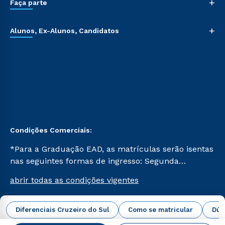
+
Faça parte
+
Alunos, Ex-Alunos, Candidatos
Condições Comerciais:
*Para a Graduação EAD, as matrículas serão isentas
nas seguintes formas de ingresso: Segunda
Graduação, Segunda Graduação 2.0 e Transferência.
abrir todas as condições vigentes
Já para as demais, a taxa de matrícula será de R$
49. *Para a Pós-graduação EAD, as ofertas
mencionadas são referentes aos cursos: Ensino
Diferenciais Cruzeiro do Sul
Como se matricular
Dúv
Campus Virtual Cruzeiro do Sul Educacional © 2026 -
Religioso, Geografia para a Docência e Metodologia